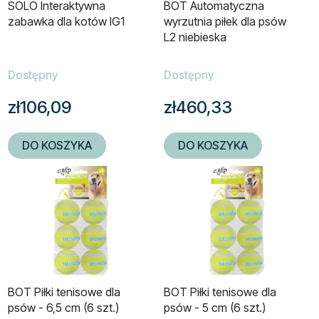
SOLO Interaktywna
BOT Automatyczna
o
p
zabawka dla kotów IG1
wyrzutnia piłek dla psów
d
r
L2 niebieska
u
o
k
d
Dostępny
Dostępny
t
u
zł106,09
zł460,33
ó
k
w
t
ó
DO KOSZYKA
DO KOSZYKA
w
BOT Piłki tenisowe dla
BOT Piłki tenisowe dla
psów - 6,5 cm (6 szt.)
psów - 5 cm (6 szt.)