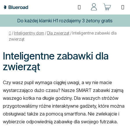
Przejść
Szukaj
KOSZ
do
treści
Do każdej klamki H1 rozdajemy 3 żetony gratis
Home
/
Inteligentny dom
/
Dla zwierząt
/
Inteligentne zabawki dla
zwierząt
Inteligentne zabawki dla
zwierząt
Czy wasz pupil wymaga ciągłej uwagi, a wy nie macie
wystarczająco dużo czasu? Nasze SMART zabawki zajmą
waszego kotka na długie godziny. Dla waszych stróżów
przygotowaliśmy różne interaktywne gadżety, które można
obsługiwać także za pomocą smartfona. Nie zwlekajcie i
wybierzcie odpowiednią zabawkę dla swojego futrzaka.