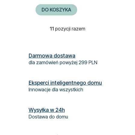
DO KOSZYKA
11
pozycji razem
K
o
n
t
Darmowa dostawa
r
dla zamówień powyżej 299 PLN
o
l
k
Eksperci inteligentnego domu
i
Innowacje dla wszystkich
l
i
s
Wysyłka w 24h
t
Dostawa do domu
y