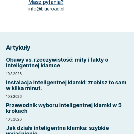
Masz pytania?
info@blueroad.pl
S
t
Artykuły
o
p
Obawy vs. rzeczywistość: mity i fakty o
k
inteligentnej klamce
a
10.3.2026
Instalacja inteligentnej klamki: zrobisz to sam
w kilka minut.
10.3.2026
Przewodnik wyboru inteligentnej klamki w 5
krokach
10.3.2026
Jak działa inteligentna klamka: szybkie
wyjaśnienie