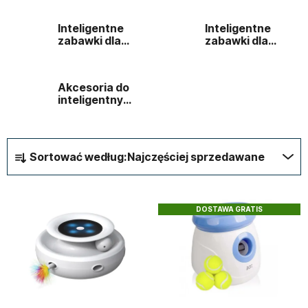
Inteligentne
Inteligentne
zabawki dla
zabawki dla
psów
kotów
Akcesoria do
inteligentnych
zabawek
S
Sortować według:
Najczęściej sprzedawane
o
r
L
t
DOSTAWA GRATIS
i
o
s
w
t
a
a
n
p
i
r
e