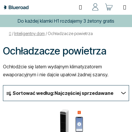
Przejść
Szukaj
KOSZ
do
treści
Do każdej klamki H1 rozdajemy 3 żetony gratis
Home
/
Inteligentny dom
/
Ochładzacze powietrza
Ochładzacze powietrza
Ochłodźcie się latem wydajnym klimatyzatorem
ewaporacyjnym i nie dajcie upałowi żadnej szansy.
S
Sortować według:
Najczęściej sprzedawane
o
r
L
t
i
o
s
w