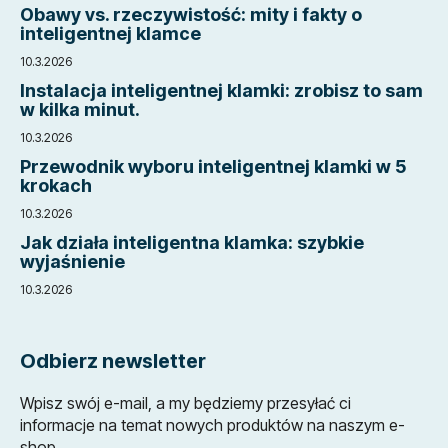
p
Obawy vs. rzeczywistość: mity i fakty o
k
inteligentnej klamce
a
10.3.2026
Instalacja inteligentnej klamki: zrobisz to sam
w kilka minut.
10.3.2026
Przewodnik wyboru inteligentnej klamki w 5
krokach
10.3.2026
Jak działa inteligentna klamka: szybkie
wyjaśnienie
10.3.2026
Odbierz newsletter
Wpisz swój e-mail, a my będziemy przesyłać ci
informacje na temat nowych produktów na naszym e-
shop.