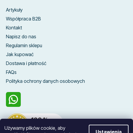
Artykuły
Współpraca B2B
Kontakt
Napisz do nas
Regulamin sklepu
Jak kupować
Dostawa i płatność
FAQs
Polityka ochrony danych osobowych
100 %
zákazníků nás
Używamy plików cookie, aby
doporučuje
Ustawienia