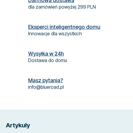
Darmowa dostawa
r
dla zamówień powyżej 299 PLN
o
l
k
Eksperci inteligentnego domu
i
Innowacje dla wszystkich
l
i
s
Wysyłka w 24h
t
Dostawa do domu
y
Masz pytania?
info@blueroad.pl
S
t
Artykuły
o