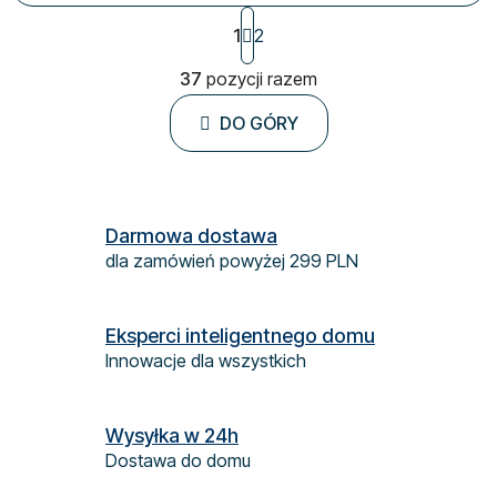
P
1
2
a
g
K
37
pozycji razem
i
o
n
n
a
DO GÓRY
t
c
r
j
o
a
l
k
Darmowa dostawa
i
dla zamówień powyżej 299 PLN
l
i
s
Eksperci inteligentnego domu
t
Innowacje dla wszystkich
y
Wysyłka w 24h
Dostawa do domu