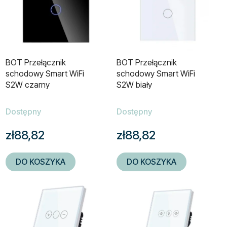
s
w
t
a
a
n
p
i
r
e
BOT Przełącznik
BOT Przełącznik
o
p
schodowy Smart WiFi
schodowy Smart WiFi
d
r
S2W czarny
S2W biały
u
o
k
d
Dostępny
Dostępny
t
u
zł88,82
zł88,82
ó
k
w
t
ó
DO KOSZYKA
DO KOSZYKA
w