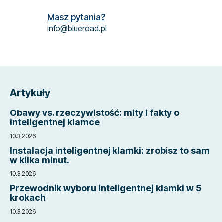
Masz pytania?
info@blueroad.pl
S
t
Artykuły
o
p
Obawy vs. rzeczywistość: mity i fakty o
k
inteligentnej klamce
a
10.3.2026
Instalacja inteligentnej klamki: zrobisz to sam
w kilka minut.
10.3.2026
Przewodnik wyboru inteligentnej klamki w 5
krokach
10.3.2026