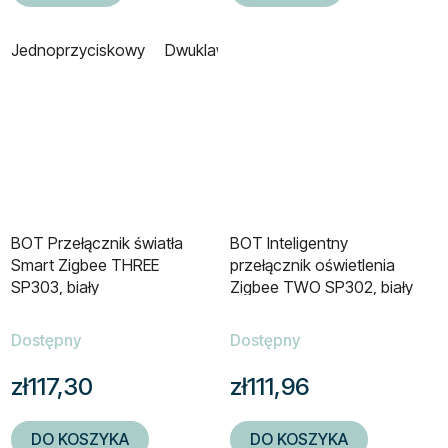
Jednoprzyciskowy
Dwuklawiszowy
Trzyprzyciskowy
C
BOT Przełącznik światła
BOT Inteligentny
Smart Zigbee THREE
przełącznik oświetlenia
SP303, biały
Zigbee TWO SP302, biały
Dostępny
Dostępny
zł117,30
zł111,96
DO KOSZYKA
DO KOSZYKA