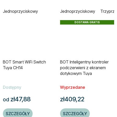
Jednoprzyciskowy
Jednoprzyciskowy
Trzyprz
DOSTAWA GRATIS
BOT Smart WiFi Switch
BOT Inteligentny kontroler
Tuya CH14
podczerwieni z ekranem
dotykowym Tuya
Dostępny
Wyprzedane
zł47,88
zł409,22
od
SZCZEGÓŁY
SZCZEGÓŁY