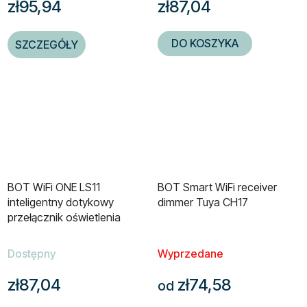
zł95,94
zł87,04
DO KOSZYKA
SZCZEGÓŁY
BOT WiFi ONE LS11
BOT Smart WiFi receiver
inteligentny dotykowy
dimmer Tuya CH17
przełącznik oświetlenia
biały
Dostępny
Wyprzedane
zł87,04
zł74,58
od