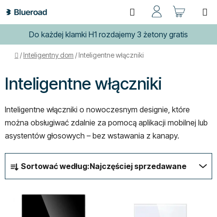
Przejść
Szukaj
KOSZ
do
treści
Do każdej klamki H1 rozdajemy 3 żetony gratis
Home
/
Inteligentny dom
/
Inteligentne włączniki
Inteligentne włączniki
Inteligentne włączniki o nowoczesnym designie, które
można obsługiwać zdalnie za pomocą aplikacji mobilnej lub
asystentów głosowych – bez wstawania z kanapy.
S
Sortować według:
Najczęściej sprzedawane
o
r
L
t
i
o