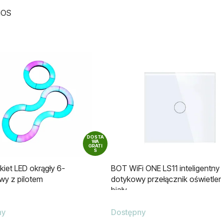
 iOS
DOSTA
WA
GRATI
S
iet LED okrągły 6-
BOT WiFi ONE LS11 inteligentny
wy z pilotem
dotykowy przełącznik oświetle
biały
ny
Dostępny