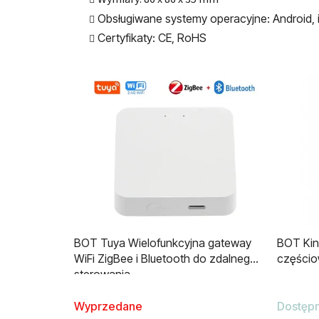
Obsługiwane systemy operacyjne: Android,
Certyfikaty: CE, RoHS
BOT Tuya Wielofunkcyjna gateway
BOT Kink
WiFi ZigBee i Bluetooth do zdalnego
częścio
sterowania
Wyprzedane
Dostęp