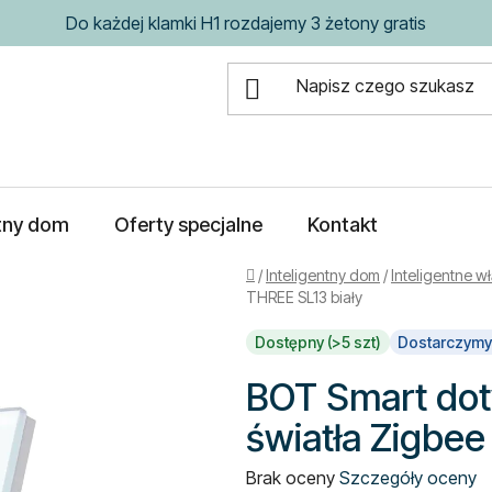
Do każdej klamki H1 rozdajemy 3 żetony gratis
ntny dom
Oferty specjalne
Kontakt
Home
/
Inteligentny dom
/
Inteligentne w
THREE SL13 biały
Dostępny (>5 szt)
Dostarczymy
BOT Smart dot
światła Zigbee
Średnia
Brak oceny
Szczegóły oceny