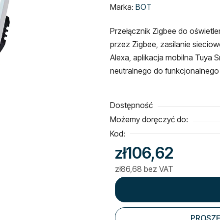
ocena
Marka:
BOT
produktu
Przełącznik Zigbee do oświetlen
wynosi
przez Zigbee, zasilanie sieci
0,0
Alexa, aplikacja mobilna Tuya 
na
neutralnego do funkcjonalnego 
5
gwiazdek.
Dostępność
Możemy doręczyć do:
Kod:
zł106,62
zł86,68 bez VAT
Cena jednostkowa:
PROSZĘ