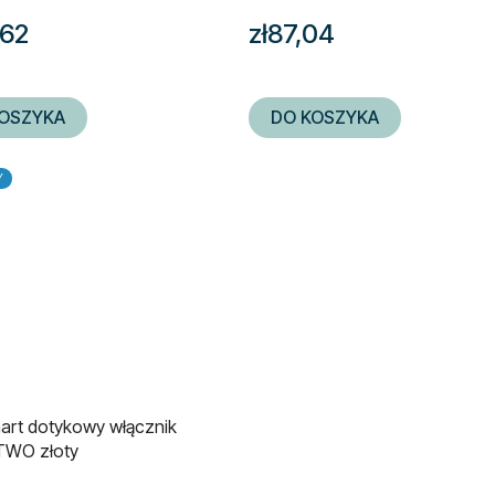
,62
zł87,04
OSZYKA
DO KOSZYKA
Y
rt dotykowy włącznik
 TWO złoty