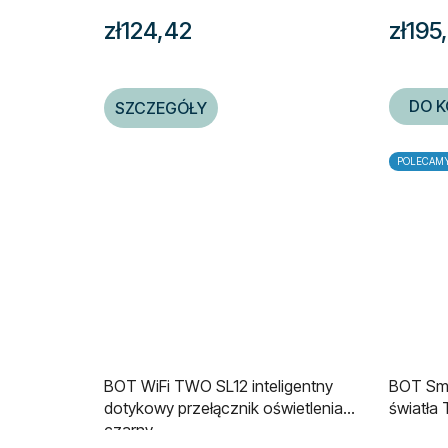
zł124,42
zł195
DO K
SZCZEGÓŁY
POLECAM
BOT WiFi TWO SL12 inteligentny
BOT Sma
dotykowy przełącznik oświetlenia
światła
czarny