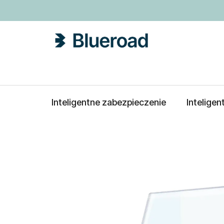
Przejść
do
treści
Inteligentne zabezpieczenie
Intelige