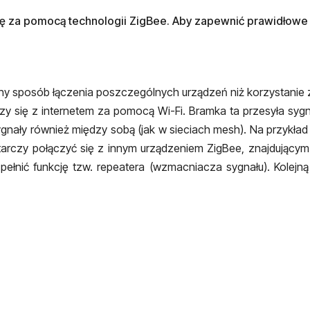
się za pomocą technologii ZigBee. Aby zapewnić prawidłowe
inny sposób łączenia poszczególnych urządzeń niż korzystanie 
czy się z internetem za pomocą Wi-Fi. Bramka ta przesyła sy
gnały również między sobą (jak w sieciach mesh). Na przykład 
rczy połączyć się z innym urządzeniem ZigBee, znajdującym si
nić funkcję tzw. repeatera (wzmacniacza sygnału). Kolejną za