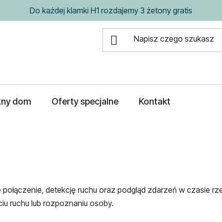
Do każdej klamki H1 rozdajemy 3 żetony gratis
ntny dom
Oferty specjalne
Kontakt
połączenie, detekcję ruchu oraz podgląd zdarzeń w czasie rze
u ruchu lub rozpoznaniu osoby.