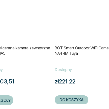
eligentna kamera zewnętrzna
BOT Smart Outdoor WiFi Came
NA5
NA4 4M Tuya
ny
Dostępny
03,51
zł221,22
DO KOSZYKA
EGÓŁY