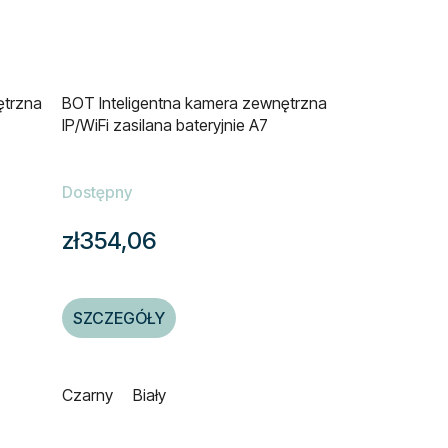
ętrzna
BOT Inteligentna kamera zewnętrzna
IP/WiFi zasilana bateryjnie A7
Dostępny
zł354,06
SZCZEGÓŁY
Czarny
Biały