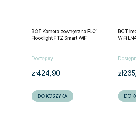
BOT Kamera zewnętrzna FLC1
BOT Int
Floodlight PTZ Smart WiFi
WiFi LN
Dostępny
Dostęp
zł424,90
zł265
DO KOSZYKA
DO K