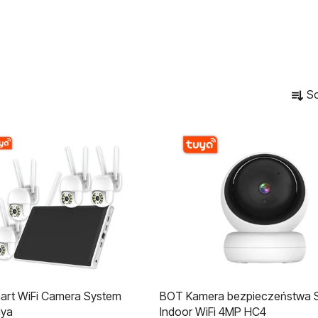
S
So
o
r
t
o
w
a
n
i
e
p
r
rt WiFi Camera System
BOT Kamera bezpieczeństwa 
o
uya
Indoor WiFi 4MP HC4