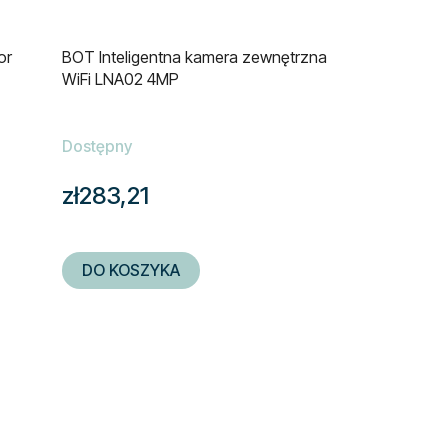
or
BOT Inteligentna kamera zewnętrzna
WiFi LNA02 4MP
Dostępny
zł283,21
DO KOSZYKA