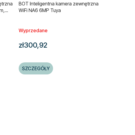
ętrzna
BOT Inteligentna kamera zewnętrzna
m,
WiFi NA6 6MP Tuya
Wyprzedane
zł300,92
SZCZEGÓŁY