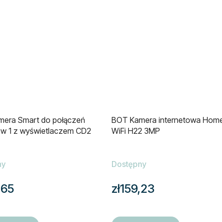
era Smart do połączeń
BOT Kamera internetowa Home
 w 1 z wyświetlaczem CD2
WiFi H22 3MP
ny
Dostępny
,65
zł159,23