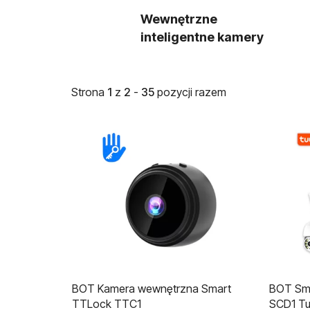
Wewnętrzne
inteligentne kamery
Strona
1
z
2
-
35
pozycji razem
L
i
s
t
a
p
r
o
d
BOT Kamera wewnętrzna Smart
BOT Sma
u
TTLock TTC1
SCD1 T