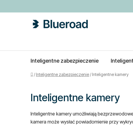
Przejść
do
treści
Inteligentne zabezpieczenie
Intelige
Home
/
Inteligentne zabezpieczenie
/
Inteligentne kamery
Inteligentne kamery
Inteligentne kamery umożliwiają bezprzewodowe 
kamera może wysłać powiadomienie przy wykryci