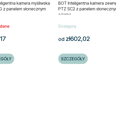
eligentna kamera myśliwska
BOT Inteligentna kamera zewn
 z panelem słonecznym
PTZ SC2 z panelem słoneczny
czarna
dane
Dostępny
,17
zł602,02
od
EGÓŁY
SZCZEGÓŁY