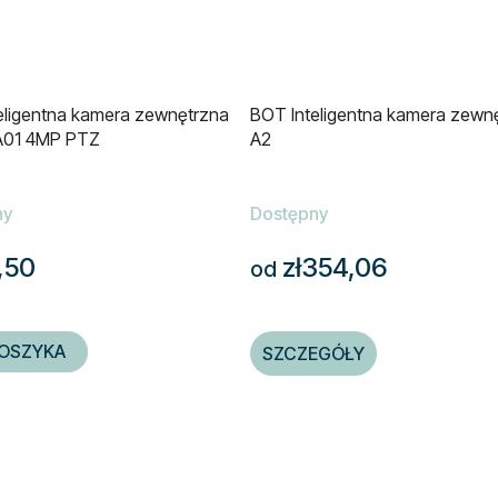
eligentna kamera zewnętrzna
BOT Inteligentna kamera zewn
A01 4MP PTZ
A2
ny
Dostępny
,50
zł354,06
od
OSZYKA
SZCZEGÓŁY