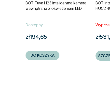
BOT Tuya H23 inteligentna kamera
BOT Int
wewnętrzna z oświetleniem LED
HUC2 4G
Dostępny
Wyprze
zł194,65
zł531
DO KOSZYKA
SZCZ