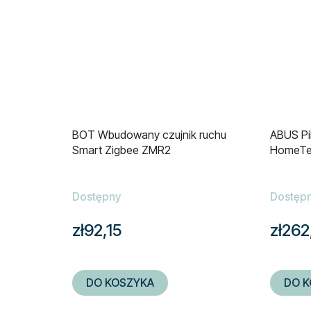
BOT Wbudowany czujnik ruchu
ABUS Pi
Smart Zigbee ZMR2
HomeTe
Dostępny
Dostęp
zł92,15
zł262
DO KOSZYKA
DO K