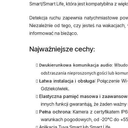
Smart/Smart Life, która jest kompatybilna z więk
Detekcja ruchu zapewnia natychmiastowe powi
Niezależnie od tego, czy jesteś na wakacjach,
informować na bieżąco.
Najważniejsze cechy:
Dwukierunkowa komunikacja audio
: Wbudo
odstraszania nieproszonych gości lub komuni
Łatwa instalacja i obsługa
: Połączenie Wi
Gdziekolwiek.
Elastyczna pamięć masowa i zaawansow
innych funkcji gwarantują, że żaden ważny
Pełna ochrona:
Kamera z certyfikatem IP6
warunkach pogodowych, od -20°C do +55
Aplikacja Tuya Smart lub Smart Life