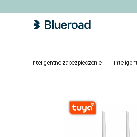
Przejść
do
treści
Inteligentne zabezpieczenie
Intelige