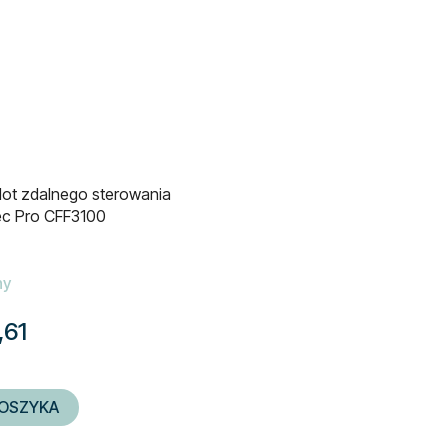
lot zdalnego sterowania
c Pro CFF3100
ny
,61
OSZYKA