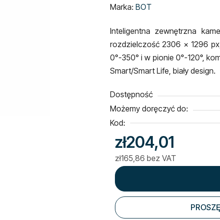
ocena
Marka:
BOT
produktu
Inteligentna zewnętrzna kam
wynosi
rozdzielczość 2306 x 1296 px,
0,0
0°-350° i w pionie 0°-120°, k
na
Smart/Smart Life, biały design.
5
gwiazdek.
Dostępność
Możemy doręczyć do:
Kod:
zł204,01
zł165,86 bez VAT
Cena jednostkowa:
PROSZĘ