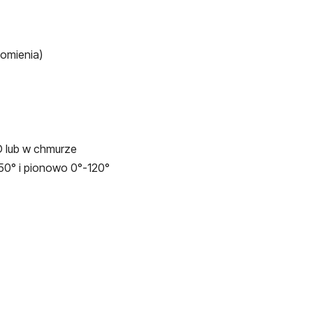
domienia)
D lub w chmurze
0° i pionowo 0°-120°