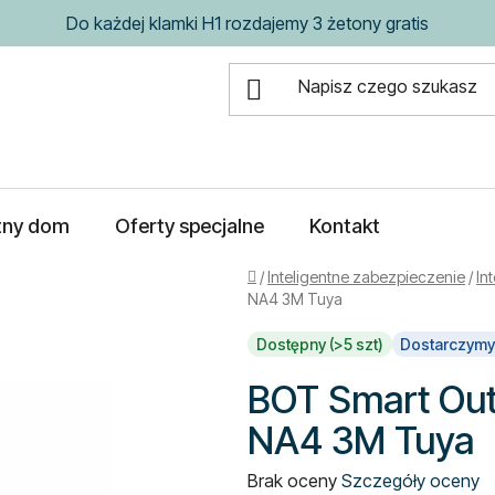
Do każdej klamki H1 rozdajemy 3 żetony gratis
ntny dom
Oferty specjalne
Kontakt
Home
/
Inteligentne zabezpieczenie
/
In
NA4 3M Tuya
Dostępny (>5 szt)
Dostarczymy
BOT Smart Out
NA4 3M Tuya
Średnia
Brak oceny
Szczegóły oceny