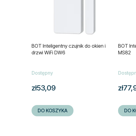
BOT Inteligentny czujnik do okien i
BOT Inte
drzwi WiFi DW6
MS82
Dostępny
Dostęp
zł53,09
zł77,
DO KOSZYKA
DO K