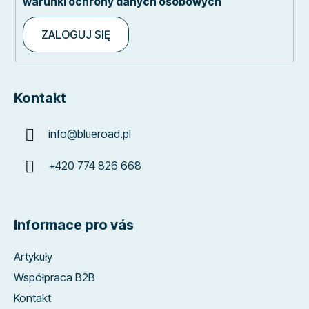
warunki ochrony danych osobowych
ZALOGUJ SIĘ
Kontakt
info
@
blueroad.pl
+420 774 826 668
Informace pro vás
Artykuły
Współpraca B2B
Kontakt