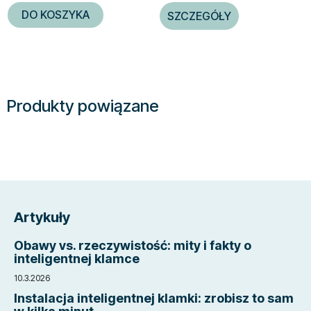
DO KOSZYKA
SZCZEGÓŁY
Produkty powiązane
S
t
Artykuły
o
p
Obawy vs. rzeczywistość: mity i fakty o
k
inteligentnej klamce
a
10.3.2026
Instalacja inteligentnej klamki: zrobisz to sam