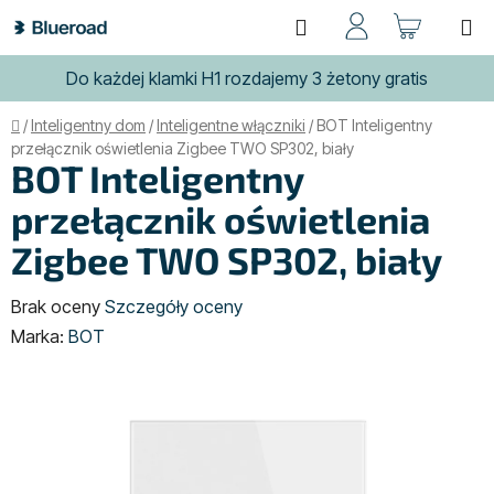
Przejść
Szukaj
KOSZ
do
treści
Do każdej klamki H1 rozdajemy 3 żetony gratis
Home
/
Inteligentny dom
/
Inteligentne włączniki
/
BOT Inteligentny
przełącznik oświetlenia Zigbee TWO SP302, biały
BOT Inteligentny
przełącznik oświetlenia
Zigbee TWO SP302, biały
Średnia
Brak oceny
Szczegóły oceny
ocena
Marka:
BOT
produktu
wynosi
0,0
na
5