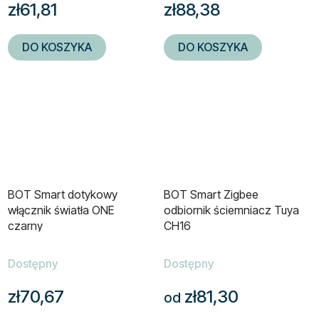
zł61,81
zł88,38
DO KOSZYKA
DO KOSZYKA
BOT Smart dotykowy
BOT Smart Zigbee
włącznik światła ONE
odbiornik ściemniacz Tuya
czarny
CH16
Dostępny
Dostępny
zł70,67
zł81,30
od