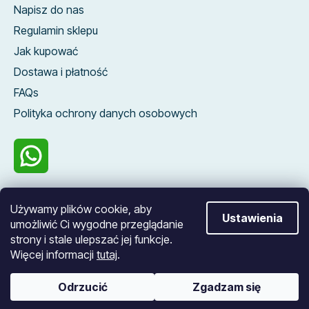
Napisz do nas
Regulamin sklepu
Jak kupować
Dostawa i płatność
FAQs
Polityka ochrony danych osobowych
100 %
Używamy plików cookie, aby
zákazníků nás
Ustawienia
umożliwić Ci wygodne przeglądanie
doporučuje
strony i stale ulepszać jej funkcje.
Więcej informacji
tutaj
.
Opracował Shoptet
Odrzucić
Zgadzam się
Copyright 2026
Blueroad
. Wszystkie prawa