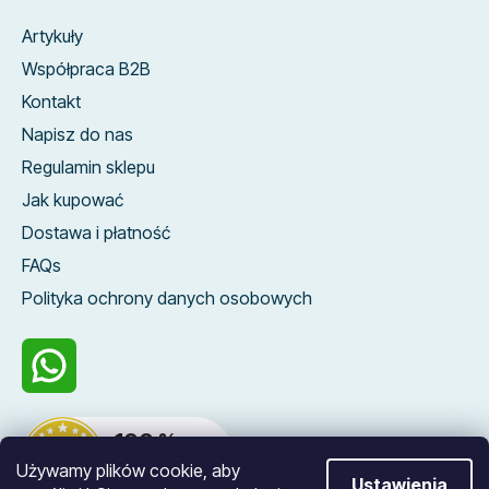
Artykuły
Współpraca B2B
Kontakt
Napisz do nas
Regulamin sklepu
Jak kupować
Dostawa i płatność
FAQs
Polityka ochrony danych osobowych
100 %
zákazníků nás
Używamy plików cookie, aby
doporučuje
Ustawienia