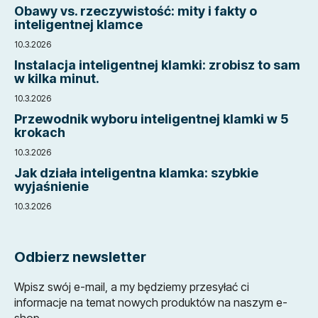
p
Obawy vs. rzeczywistość: mity i fakty o
k
inteligentnej klamce
a
10.3.2026
Instalacja inteligentnej klamki: zrobisz to sam
w kilka minut.
10.3.2026
Przewodnik wyboru inteligentnej klamki w 5
krokach
10.3.2026
Jak działa inteligentna klamka: szybkie
wyjaśnienie
10.3.2026
Odbierz newsletter
Wpisz swój e-mail, a my będziemy przesyłać ci
informacje na temat nowych produktów na naszym e-
shop.