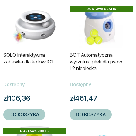
L
t
DOSTAWA GRATIS
i
o
s
w
t
a
a
n
p
i
r
e
SOLO Interaktywna
BOT Automatyczna
o
p
zabawka dla kotów IG1
wyrzutnia piłek dla psów
d
r
L2 niebieska
u
o
k
d
Dostępny
Dostępny
t
u
zł106,36
zł461,47
ó
k
w
t
ó
DO KOSZYKA
DO KOSZYKA
w
DOSTAWA GRATIS