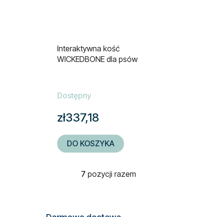
Interaktywna kość
WICKEDBONE dla psów
Dostępny
zł337,18
DO KOSZYKA
7
pozycji razem
K
o
n
t