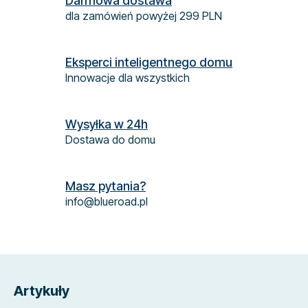
Darmowa dostawa
r
dla zamówień powyżej 299 PLN
o
l
k
Eksperci inteligentnego domu
i
Innowacje dla wszystkich
l
i
s
Wysyłka w 24h
t
Dostawa do domu
y
Masz pytania?
info@blueroad.pl
S
t
Artykuły
o