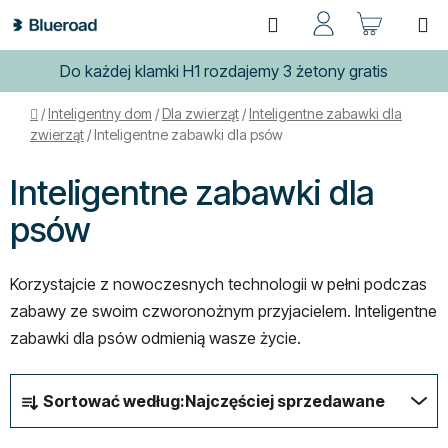
Przejść
Szukaj
KOSZ
do
treści
Do każdej klamki H1 rozdajemy 3 żetony gratis
Home
/
Inteligentny dom
/
Dla zwierząt
/
Inteligentne zabawki dla
zwierząt
/
Inteligentne zabawki dla psów
Inteligentne zabawki dla
psów
Korzystajcie z nowoczesnych technologii w pełni podczas
zabawy ze swoim czworonożnym przyjacielem. Inteligentne
zabawki dla psów odmienią wasze życie.
S
Sortować według:
Najczęściej sprzedawane
o
r