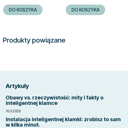
DO KOSZYKA
DO KOSZYKA
Produkty powiązane
S
t
Artykuły
o
p
Obawy vs. rzeczywistość: mity i fakty o
k
inteligentnej klamce
a
10.3.2026
Instalacja inteligentnej klamki: zrobisz to sam
w kilka minut.