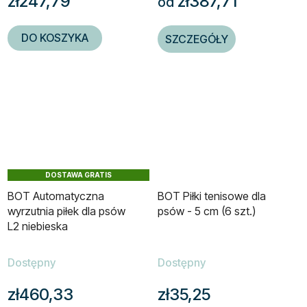
zł247,79
zł387,71
od
DO KOSZYKA
SZCZEGÓŁY
DOSTAWA GRATIS
BOT Automatyczna
BOT Piłki tenisowe dla
wyrzutnia piłek dla psów
psów - 5 cm (6 szt.)
L2 niebieska
Dostępny
Dostępny
zł460,33
zł35,25