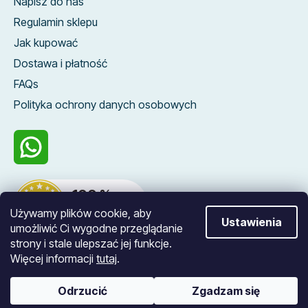
Napisz do nas
Regulamin sklepu
Jak kupować
Dostawa i płatność
FAQs
Polityka ochrony danych osobowych
100 %
zákazníků nás
Używamy plików cookie, aby
doporučuje
Ustawienia
umożliwić Ci wygodne przeglądanie
strony i stale ulepszać jej funkcje.
Więcej informacji
tutaj
.
Opracował Shoptet
Odrzucić
Zgadzam się
Copyright 2026
Blueroad
. Wszystkie prawa
zastrzeżone.
Edytuj ustawienia plików cookie