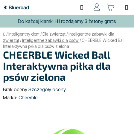
Przejść
Szukaj
KOSZ
do
treści
Do każdej klamki H1 rozdajemy 3 żetony gratis
Home
/
Inteligentny dom
/
Dla zwierząt
/
Inteligentne zabawki dla
zwierząt
/
Inteligentne zabawki dla psów
/
CHEERBLE Wicked Ball
Interaktywna piłka dla psów zielona
CHEERBLE Wicked Ball
Interaktywna piłka dla
psów zielona
Średnia
Brak oceny
Szczegóły oceny
ocena
Marka:
Cheerble
produktu
wynosi
0,0
na