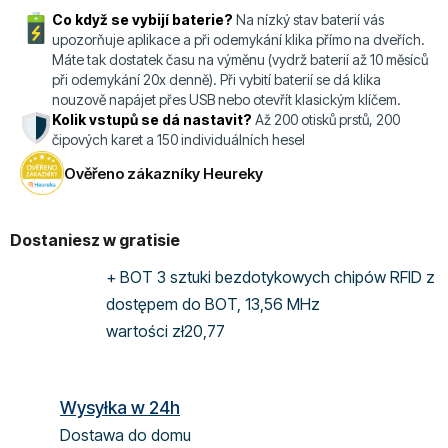
Co když se vybijí baterie?
Na nízký stav baterií vás
upozorňuje aplikace a při odemykání klika přímo na dveřích.
Máte tak dostatek času na výměnu (vydrž baterií až 10 měsíců
při odemykání 20x denně). Při vybití baterií se dá klika
nouzově napájet přes USB nebo otevřít klasickým klíčem.
Kolik vstupů se dá nastavit?
Až 200 otisků prstů, 200
čipových karet a 150 individuálních hesel
Ověřeno zákazníky Heureky
Dostaniesz w gratisie
+ BOT 3 sztuki bezdotykowych chipów RFID z
dostępem do BOT, 13,56 MHz
wartości zł20,77
Wysyłka w 24h
Dostawa do domu