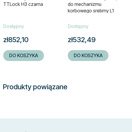
TTLock H3 czarna
do mechanizmu
korbowego srebrny L1
Dostępny
Dostępny
zł852,10
zł532,49
DO KOSZYKA
DO KOSZYKA
Produkty powiązane
S
t