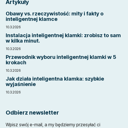
Artykuły
o
p
Obawy vs. rzeczywistość: mity i fakty o
k
inteligentnej klamce
a
10.3.2026
Instalacja inteligentnej klamki: zrobisz to sam
w kilka minut.
10.3.2026
Przewodnik wyboru inteligentnej klamki w 5
krokach
10.3.2026
Jak działa inteligentna klamka: szybkie
wyjaśnienie
10.3.2026
Odbierz newsletter
Wpisz swój e-mail, a my będziemy przesyłać ci