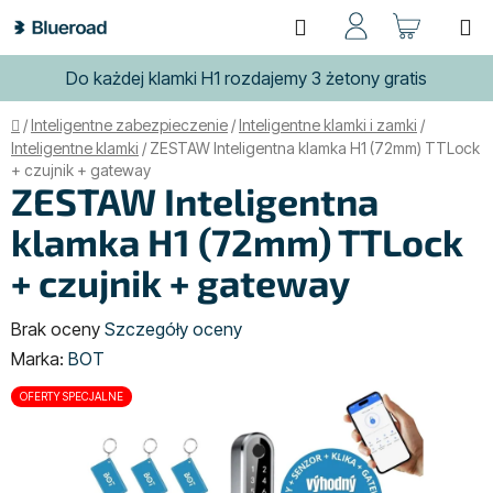
Przejść
Szukaj
KOSZ
do
treści
Do każdej klamki H1 rozdajemy 3 żetony gratis
Home
/
Inteligentne zabezpieczenie
/
Inteligentne klamki i zamki
/
Inteligentne klamki
/
ZESTAW Inteligentna klamka H1 (72mm) TTLock
+ czujnik + gateway
ZESTAW Inteligentna
klamka H1 (72mm) TTLock
+ czujnik + gateway
Średnia
Brak oceny
Szczegóły oceny
ocena
Marka:
BOT
produktu
OFERTY SPECJALNE
wynosi
0,0
na