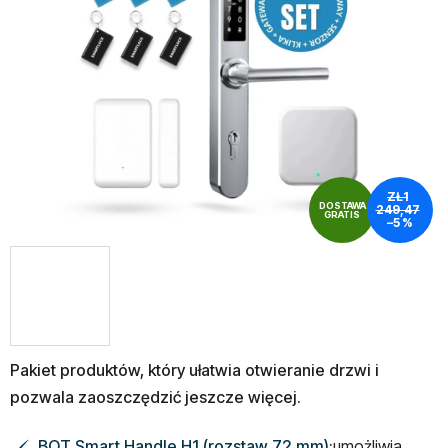
5
gwiazdek.
ZŁ1
DOSTAWA
249,47
GRATIS
–5 %
Pakiet produktów, który ułatwia otwieranie drzwi i
pozwala zaoszczędzić jeszcze więcej.
BOT Smart Handle H1 (rozstaw 72 mm)
:
umożliwia