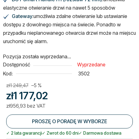
✔
elastyczne otwieranie drzwi na nawet 5 sposobów
Gateway
:
umożliwia zdalne otwieranie lub ustawianie
✔
dostępu z dowolnego miejsca na świecie. Ponadto w
przypadku nieplanowanego otwarcia drzwi może na miejscu
uruchomić się alarm.
Pozycja została wyprzedana…
Dostępność
Wyprzedane
Kod:
3502
zł1 249,47
–5 %
zł1 177,02
zł956,93 bez VAT
Cena jednostkowa:
PROSZĘ O PORADĘ W WYBORZE
✓ 2 lata gwarancji
✓ Zwrot do 60 dni
✓ Darmowa dostawa