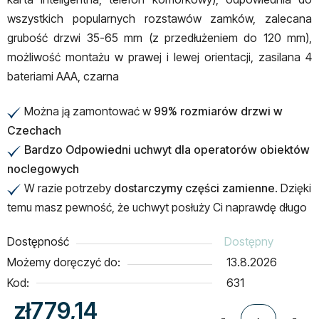
wszystkich popularnych rozstawów zamków, zalecana
grubość drzwi 35-65 mm (z przedłużeniem do 120 mm),
możliwość montażu w prawej i lewej orientacji, zasilana 4
bateriami AAA, czarna
Można ją zamontować w
99% rozmiarów drzwi w
✔
Czechach
Bardzo Odpowiedni uchwyt dla operatorów obiektów
✔
noclegowych
W razie potrzeby
dostarczymy części zamienne
. Dzięki
✔
temu masz pewność, że uchwyt posłuży Ci naprawdę długo
Dostępność
Dostępny
Możemy doręczyć do:
13.8.2026
Kod:
631
zł779,14