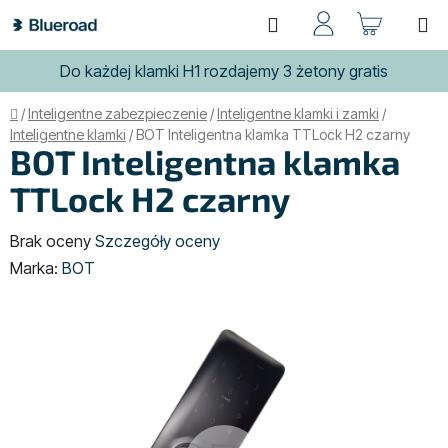
Przejść
Szukaj
KOSZ
do
treści
Do każdej klamki H1 rozdajemy 3 żetony gratis
Home
/
Inteligentne zabezpieczenie
/
Inteligentne klamki i zamki
/
Inteligentne klamki
/
BOT Inteligentna klamka TTLock H2 czarny
BOT Inteligentna klamka
TTLock H2 czarny
Średnia
Brak oceny
Szczegóły oceny
ocena
Marka:
BOT
produktu
wynosi
0,0
na
5
gwiazdek.