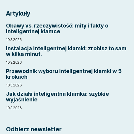
S
t
Artykuły
o
p
Obawy vs. rzeczywistość: mity i fakty o
k
inteligentnej klamce
a
10.3.2026
Instalacja inteligentnej klamki: zrobisz to sam
w kilka minut.
10.3.2026
Przewodnik wyboru inteligentnej klamki w 5
krokach
10.3.2026
Jak działa inteligentna klamka: szybkie
wyjaśnienie
10.3.2026
Odbierz newsletter