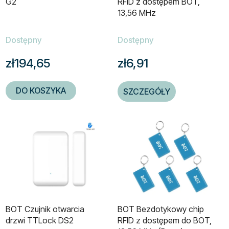
G2
RFID z dostępem BOT,
13,56 MHz
Dostępny
Dostępny
zł194,65
zł6,91
DO KOSZYKA
SZCZEGÓŁY
BOT Czujnik otwarcia
BOT Bezdotykowy chip
drzwi TTLock DS2
RFID z dostępem do BOT,