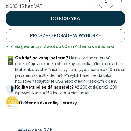
zł633,45 bez VAT
Cena jednostkowa:
DO KOSZYKA
PROSZĘ O PORADĘ W WYBORZE
✓ 2 lata gwarancji
✓ Zwrot do 60 dni
✓ Darmowa dostawa
Co když se vybijí baterie?
Na nízký stav baterií vás
upozorňuje aplikace a při odemykání klika přímo na dveřích.
Máte tak dostatek času na výměnu (vydrž baterií až 10 měsíců
při odemykání 20x denně). Při vybití baterií se dá klika
nouzově napájet přes USB nebo otevřít klasickým klíčem.
Kolik vstupů se dá nastavit?
Až 200 otisků prstů, 200
čipových karet a 150 individuálních hesel
Ověřeno zákazníky Heureky
Wysyłka w 24h