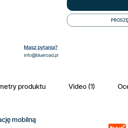
Cena jednostkowa:
PROSZĘ
Masz pytania?
info@blueroad.pl
metry produktu
Video (1)
Oc
ację mobilną