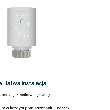
 łatwa instalacja
szością grzejników -
głowicę
atury w każdym pomieszczeniu
- system