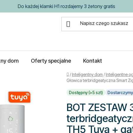
Do każdej klamki H1 rozdajemy 3 żetony gratis
ntny dom
Oferty specjalne
Kontakt
Home
/
Inteligentny dom
/
Inteligentne 
Głowica terbridgeatyczna Smart Z
Dostępny (>5 szt)
Dostarczymy
BOT ZESTAW 3
terbridgeatyc
TH5 Tuya + g