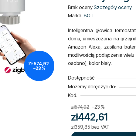
Średnia
Brak oceny
Szczegóły oceny
ocena
Marka:
BOT
produktu
Inteligentna głowica termost
wynosi
domu, umieszczana na
grzejni
0,0
Amazon Alexa, zasilana batery
na
możliwością podłączenia wielu 
5
osobno), kolor biały.
ZŁ574,92
gwiazdek.
–23 %
Dostępność
Możemy doręczyć do:
Kod:
zł574,92
–23 %
zł442,61
zł359,85 bez VAT