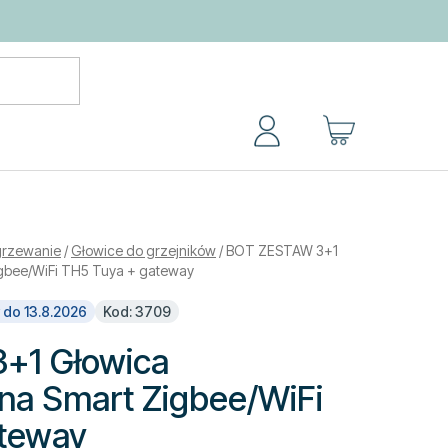
KOSZYK
ogrzewanie
/
Głowice do grzejników
/
BOT ZESTAW 3+1
igbee/WiFi TH5 Tuya + gateway
 do 13.8.2026
Kod: 3709
+1 Głowica
zna Smart Zigbee/WiFi
ateway