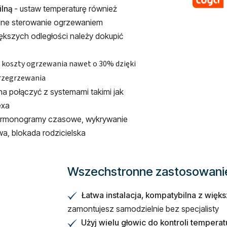
ilną
- ustaw temperaturę również
godne sterowanie ogrzewaniem
ększych odległości należy dokupić
 koszty ogrzewania nawet o 30% dzięki
rzegrzewania
 połączyć z systemami takimi jak
exa
 harmonogramy czasowe, wykrywanie
a, blokada rodzicielska
Wszechstronne zastosowanie i
Łatwa instalacja, kompatybilna z więk
✔
zamontujesz samodzielnie bez specjalisty
Użyj wielu głowic do kontroli temper
✔