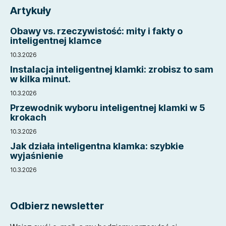
t
Artykuły
o
p
Obawy vs. rzeczywistość: mity i fakty o
k
inteligentnej klamce
a
10.3.2026
Instalacja inteligentnej klamki: zrobisz to sam
w kilka minut.
10.3.2026
Przewodnik wyboru inteligentnej klamki w 5
krokach
10.3.2026
Jak działa inteligentna klamka: szybkie
wyjaśnienie
10.3.2026
Odbierz newsletter