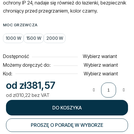
ochrony IP 24, nadaje się również do łazienki, bezpiecznik
chroniący przed przegrzaniem,
kolor czarny.
MOC GRZEWCZA
1000 W
1500 W
2000 W
Dostępność
Wybierz wariant
Możemy doręczyć do:
Wybierz wariant
Kod:
Wybierz wariant
od
zł381,57
od
zł310,22
bez VAT
Cena jednostkowa:
DO KOSZYKA
PROSZĘ O PORADĘ W WYBORZE