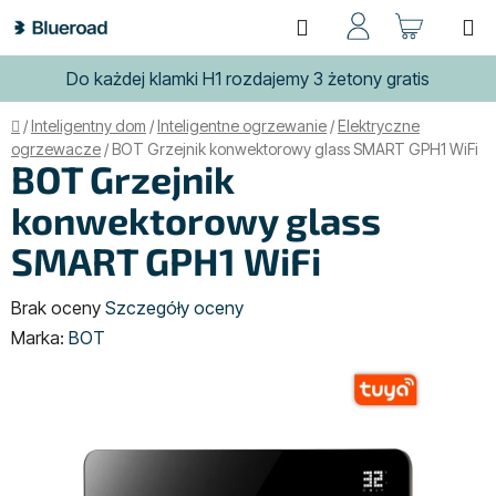
Przejść
Szukaj
KOSZ
do
treści
Do każdej klamki H1 rozdajemy 3 żetony gratis
Home
/
Inteligentny dom
/
Inteligentne ogrzewanie
/
Elektryczne
ogrzewacze
/
BOT Grzejnik konwektorowy glass SMART GPH1 WiFi
BOT Grzejnik
konwektorowy glass
SMART GPH1 WiFi
Średnia
Brak oceny
Szczegóły oceny
ocena
Marka:
BOT
produktu
wynosi
0,0
na
5