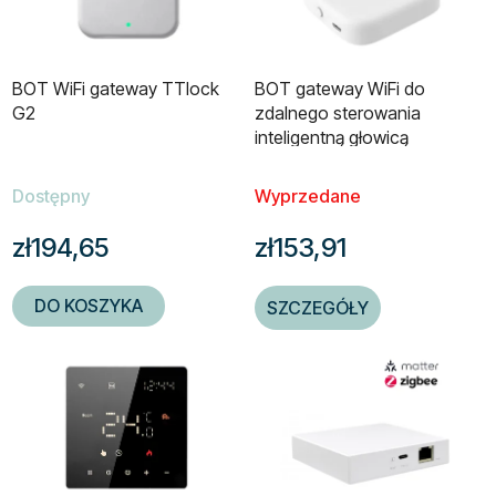
BOT WiFi gateway TTlock
BOT gateway WiFi do
G2
zdalnego sterowania
inteligentną głowicą
terbridgeatyczną
Bluetooth/WiFi
Dostępny
Wyprzedane
zł194,65
zł153,91
DO KOSZYKA
SZCZEGÓŁY