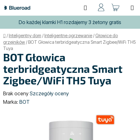
Przejść
Szukaj
KOSZ
do
treści
Do każdej klamki H1 rozdajemy 3 żetony gratis
Home
/
Inteligentny dom
/
Inteligentne ogrzewanie
/
Głowice do
grzejników
/
BOT Głowica terbridgeatyczna Smart Zigbee/WiFi TH5
Tuya
BOT Głowica
terbridgeatyczna Smart
Zigbee/WiFi TH5 Tuya
Średnia
Brak oceny
Szczegóły oceny
ocena
Marka:
BOT
produktu
wynosi
0,0
na