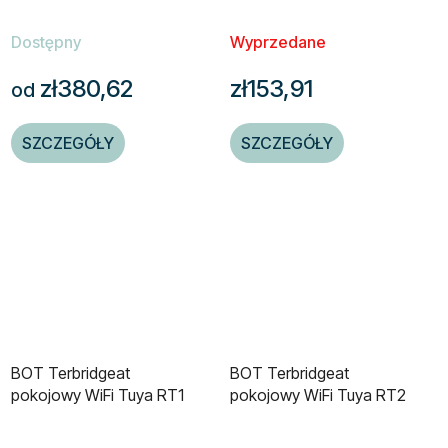
terbridgeatyczną
Bluetooth/WiFi
Dostępny
Wyprzedane
zł380,62
zł153,91
od
SZCZEGÓŁY
SZCZEGÓŁY
BOT Terbridgeat
BOT Terbridgeat
pokojowy WiFi Tuya RT1
pokojowy WiFi Tuya RT2