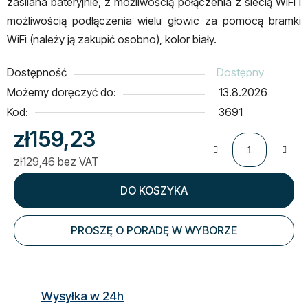
zasilana bateryjnie, z możliwością połączenia z siecią WiFi i
możliwością podłączenia wielu głowic za pomocą bramki
WiFi (należy ją zakupić osobno), kolor biały.
Dostępność
Dostępny
Możemy doręczyć do:
13.8.2026
Kod:
3691
zł159,23
zł129,46 bez VAT
Cena jednostkowa:
DO KOSZYKA
PROSZĘ O PORADĘ W WYBORZE
Wysyłka w 24h