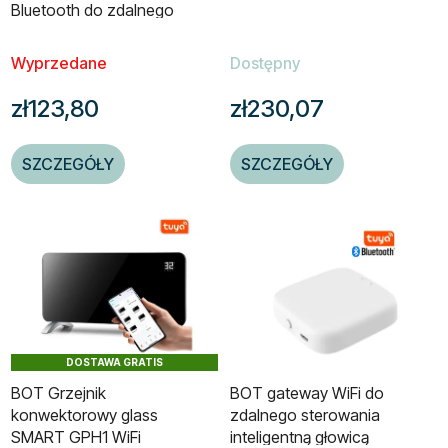
Bluetooth do zdalnego
sterowania
Wyprzedane
Dostępny
zł123,80
zł230,07
SZCZEGÓŁY
SZCZEGÓŁY
DOSTAWA GRATIS
BOT Grzejnik
BOT gateway WiFi do
konwektorowy glass
zdalnego sterowania
SMART GPH1 WiFi
inteligentną głowicą