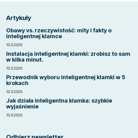
S
t
Artykuły
o
p
Obawy vs. rzeczywistość: mity i fakty o
k
inteligentnej klamce
a
10.3.2026
Instalacja inteligentnej klamki: zrobisz to sam
w kilka minut.
10.3.2026
Przewodnik wyboru inteligentnej klamki w 5
krokach
10.3.2026
Jak działa inteligentna klamka: szybkie
wyjaśnienie
10.3.2026
Odbierz newsletter