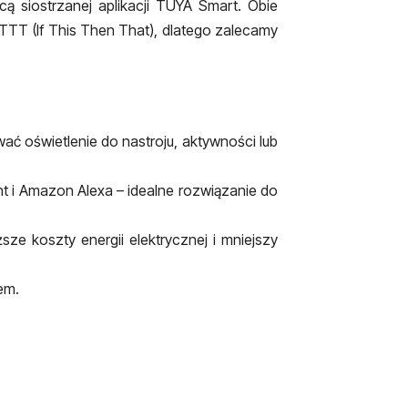
 siostrzanej aplikacji TUYA Smart. Obie
FTTT (If This Then That), dlatego zalecamy
ać oświetlenie do nastroju, aktywności lub
t i Amazon Alexa – idealne rozwiązanie do
ze koszty energii elektrycznej i mniejszy
em.