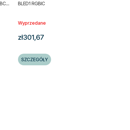
RGBCW
BLED1 RGBIC
Wyprzedane
zł301,67
SZCZEGÓŁY