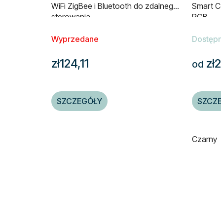
WiFi ZigBee i Bluetooth do zdalnego
Smart C
sterowania
RGB
Wyprzedane
Dostęp
zł124,11
zł2
od
SZCZEGÓŁY
SZCZ
Czarny