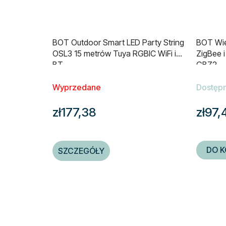
BOT Outdoor Smart LED Party String
BOT Wie
OSL3 15 metrów Tuya RGBIC WiFi i
ZigBee i
BT
GBZ2
Wyprzedane
Dostęp
zł177,38
zł97,
DO K
SZCZEGÓŁY