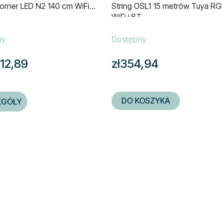
orner LED N2 140 cm WiFi
String OSL1 15 metrów Tuya 
WiFi i BT
ny
Dostępny
12,89
zł354,94
DO KOSZYKA
EGÓŁY