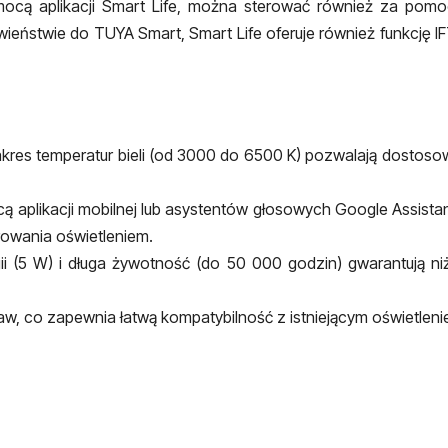
ocą aplikacji Smart Life, można sterować również za pomocą
wieństwie do TUYA Smart, Smart Life oferuje również funkcję I
akres temperatur bieli (od 3000 do 6500 K) pozwalają dostosow
ą aplikacji mobilnej lub asystentów głosowych Google Assistan
rowania oświetleniem.
ii (5 W) i długa żywotność (do 50 000 godzin) gwarantują niżs
w, co zapewnia łatwą kompatybilność z istniejącym oświetleni