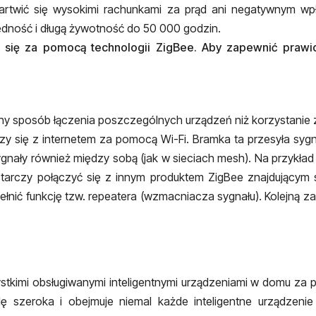
 martwić się wysokimi rachunkami za prąd ani negatywnym wp
ność i długą żywotność do 50 000 godzin.
e się za pomocą technologii ZigBee. Aby zapewnić prawi
inny sposób łączenia poszczególnych urządzeń niż korzystanie 
czy się z internetem za pomocą Wi-Fi. Bramka ta przesyła sy
gnały również między sobą (jak w sieciach mesh). Na przykład 
arczy połączyć się z innym produktem ZigBee znajdującym się
ć funkcję tzw. repeatera (wzmacniacza sygnału). Kolejną zalet
stkimi obsługiwanymi inteligentnymi urządzeniami w domu za 
 szeroka i obejmuje niemal każde inteligentne urządzen