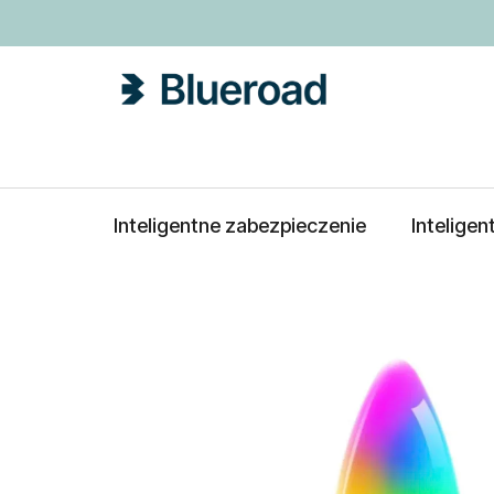
Przejść
do
treści
Inteligentne zabezpieczenie
Intelige