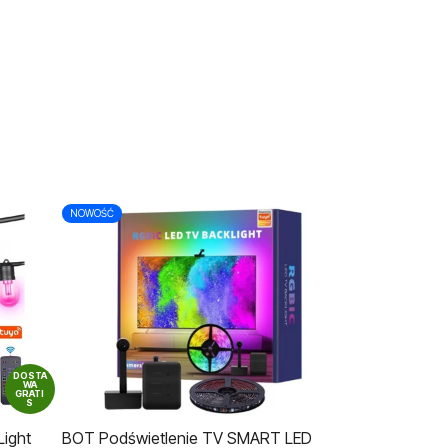
NOWOŚĆ
DOSTA
WA
GRATI
S
Light
BOT Podświetlenie TV SMART LED