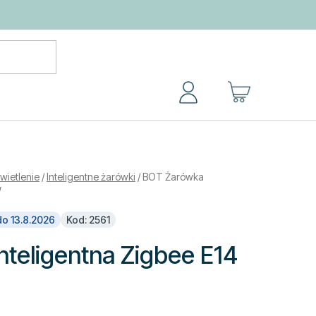
KOSZYK
świetlenie
/
Inteligentne żarówki
/
BOT Żarówka
W
o 13.8.2026
Kod: 2561
nteligentna Zigbee E14