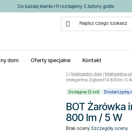
Do każdej klamki H1 rozdajemy 3 żetony gratis
ntny dom
Oferty specjalne
Kontakt
Home
/
Inteligentny dom
/
Inteligentne o
inteligentna Zigbee E14 800 lm / 5 
Dostępny (2 szt)
Dostarczymy d
BOT Żarówka i
800 lm / 5 W
Średnia
Brak oceny
Szczegóły oceny