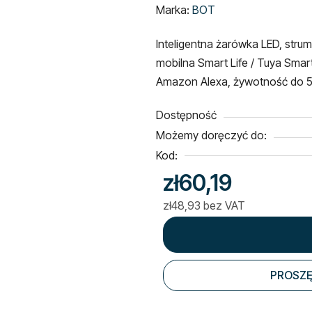
ocena
Marka:
BOT
produktu
Inteligentna żarówka LED, strum
wynosi
mobilna Smart Life / Tuya Smar
0,0
Amazon Alexa,
żywotność do 5
na
5
Dostępność
gwiazdek.
Możemy doręczyć do:
Kod:
zł60,19
zł48,93 bez VAT
Cena jednostkowa:
PROSZĘ