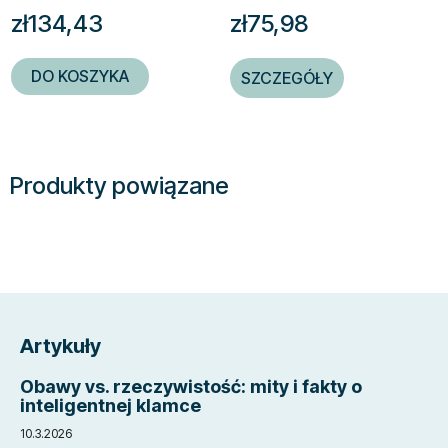
zł134,43
zł75,98
DO KOSZYKA
SZCZEGÓŁY
Produkty powiązane
S
t
Artykuły
o
p
Obawy vs. rzeczywistość: mity i fakty o
k
inteligentnej klamce
a
10.3.2026