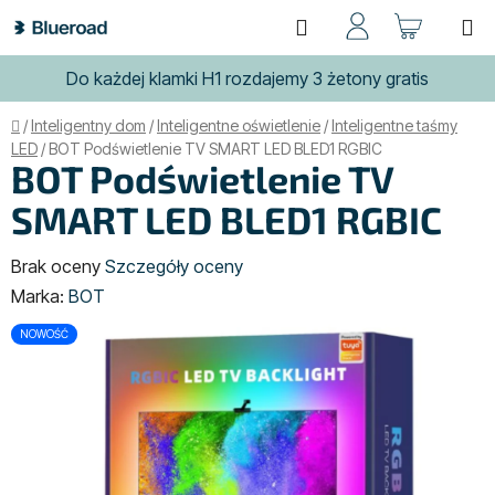
Przejść
Szukaj
KOSZ
do
treści
Do każdej klamki H1 rozdajemy 3 żetony gratis
Home
/
Inteligentny dom
/
Inteligentne oświetlenie
/
Inteligentne taśmy
LED
/
BOT Podświetlenie TV SMART LED BLED1 RGBIC
BOT Podświetlenie TV
SMART LED BLED1 RGBIC
Średnia
Brak oceny
Szczegóły oceny
ocena
Marka:
BOT
produktu
NOWOŚĆ
wynosi
0,0
na
5
gwiazdek.