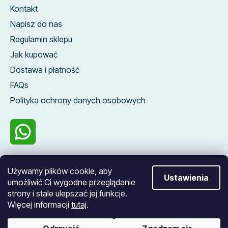
Kontakt
Napisz do nas
Regulamin sklepu
Jak kupować
Dostawa i płatność
FAQs
Polityka ochrony danych osobowych
100 %
Używamy plików cookie, aby
zákazníků nás
Ustawienia
umożliwić Ci wygodne przeglądanie
doporučuje
strony i stale ulepszać jej funkcje.
Więcej informacji
tutaj
.
Opracował Shoptet