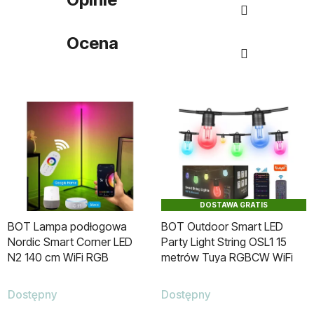
Ocena
DOSTAWA GRATIS
BOT Lampa podłogowa
BOT Outdoor Smart LED
Nordic Smart Corner LED
Party Light String OSL1 15
N2 140 cm WiFi RGB
metrów Tuya RGBCW WiFi
i BT
Dostępny
Dostępny