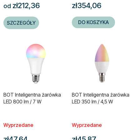
zł212,36
zł354,06
od
DO KOSZYKA
SZCZEGÓŁY
BOT Inteligentna żarówka
BOT Inteligentna żarówka
LED 800 lm / 7 W
LED 350 lm / 4,5 W
Wyprzedane
Wyprzedane
zł47,64
zł45,87