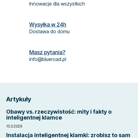
Innowacje dla wszystkich
l
i
s
Wysyłka w 24h
t
Dostawa do domu
y
Masz pytania?
info@blueroad.pl
S
t
Artykuły
o
p
Obawy vs. rzeczywistość: mity i fakty o
k
inteligentnej klamce
a
10.3.2026
Instalacja inteligentnej klamki: zrobisz to sam