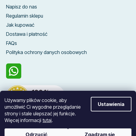
Napisz do nas
Regulamin sklepu
Jak kupować
Dostawa i płatność
FAQs
Polityka ochrony danych osobowych
100 %
zákazníků nás
Używamy plików cookie, aby
doporučuje
Ustawienia
umożliwić Ci wygodne przeglądanie
strony i stale ulepszać jej funkcje.
Więcej informacji
tutaj
.
Opracował Shoptet
Odrzucić
Zgadzam się
Copyright 2026
Blueroad
. Wszystkie prawa