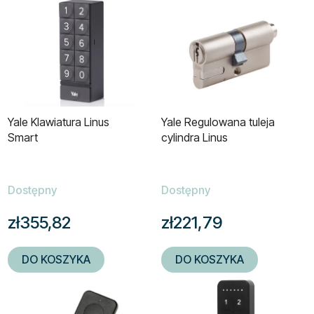
L
t
i
o
s
w
t
a
a
n
p
i
r
e
Yale Klawiatura Linus
Yale Regulowana tuleja
o
p
Smart
cylindra Linus
d
r
u
o
k
d
Dostępny
Dostępny
t
u
zł355,82
zł221,79
ó
k
w
t
ó
DO KOSZYKA
DO KOSZYKA
w