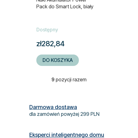
Pack do Smart Lock, biały
Dostępny
zł282,84
DO KOSZYKA
9
pozycji razem
K
o
n
t
Darmowa dostawa
r
dla zamówień powyżej 299 PLN
o
l
k
Eksperci inteligentnego domu
i