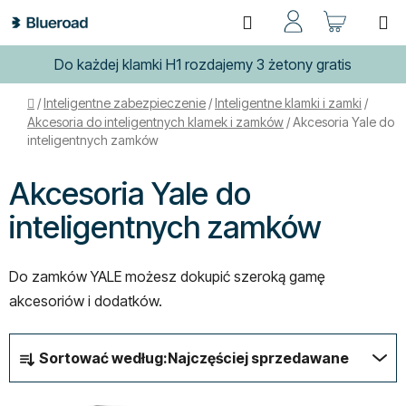
Przejść
Szukaj
KOSZ
do
treści
Do każdej klamki H1 rozdajemy 3 żetony gratis
Home
/
Inteligentne zabezpieczenie
/
Inteligentne klamki i zamki
/
Akcesoria do inteligentnych klamek i zamków
/
Akcesoria Yale do
inteligentnych zamków
Akcesoria Yale do
inteligentnych zamków
Do zamków YALE możesz dokupić szeroką gamę
akcesoriów i dodatków.
S
Sortować według:
Najczęściej sprzedawane
o
r