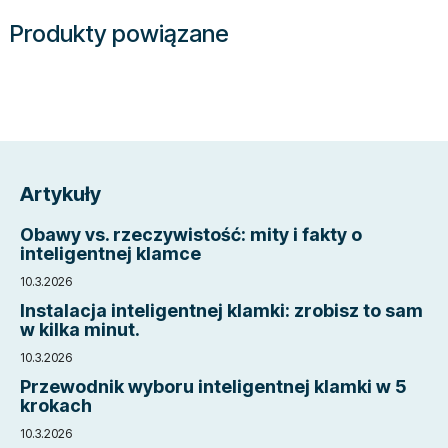
Produkty powiązane
S
t
Artykuły
o
p
Obawy vs. rzeczywistość: mity i fakty o
k
inteligentnej klamce
a
10.3.2026
Instalacja inteligentnej klamki: zrobisz to sam
w kilka minut.
10.3.2026
Przewodnik wyboru inteligentnej klamki w 5
krokach
10.3.2026