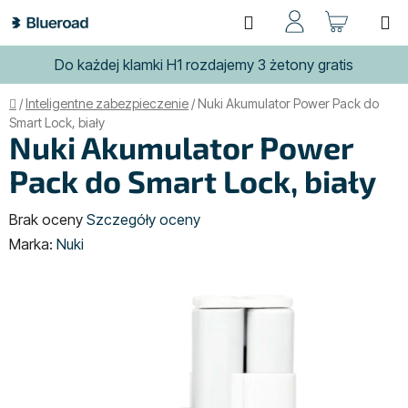
Przejść
Szukaj
KOSZ
do
treści
Do każdej klamki H1 rozdajemy 3 żetony gratis
Home
/
Inteligentne zabezpieczenie
/
Nuki Akumulator Power Pack do
Smart Lock, biały
Nuki Akumulator Power
Pack do Smart Lock, biały
Średnia
Brak oceny
Szczegóły oceny
ocena
Marka:
Nuki
produktu
wynosi
0,0
na
5
gwiazdek.