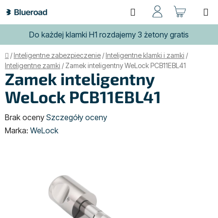
Przejść
Szukaj
KOSZ
do
treści
Do każdej klamki H1 rozdajemy 3 żetony gratis
Home
/
Inteligentne zabezpieczenie
/
Inteligentne klamki i zamki
/
Inteligentne zamki
/
Zamek inteligentny WeLock PCB11EBL41
Zamek inteligentny
WeLock PCB11EBL41
Średnia
Brak oceny
Szczegóły oceny
ocena
Marka:
WeLock
produktu
wynosi
0,0
na
5
gwiazdek.