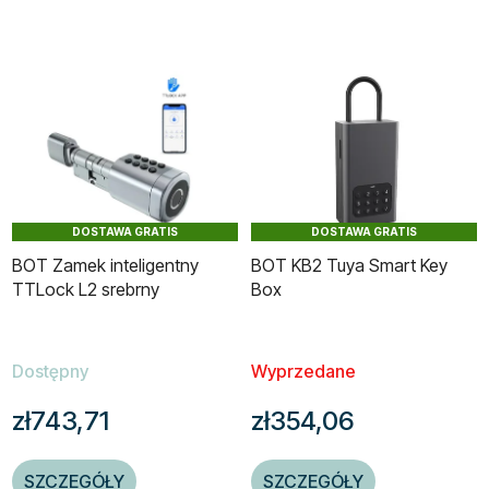
DOSTAWA GRATIS
DOSTAWA GRATIS
BOT Zamek inteligentny
BOT KB2 Tuya Smart Key
TTLock L2 srebrny
Box
Dostępny
Wyprzedane
zł743,71
zł354,06
SZCZEGÓŁY
SZCZEGÓŁY