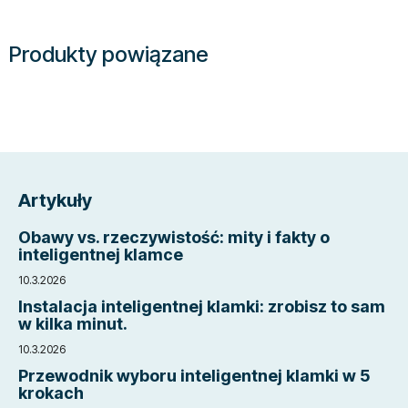
Produkty powiązane
S
t
Artykuły
o
p
Obawy vs. rzeczywistość: mity i fakty o
k
inteligentnej klamce
a
10.3.2026
Instalacja inteligentnej klamki: zrobisz to sam
w kilka minut.
10.3.2026
Przewodnik wyboru inteligentnej klamki w 5
krokach