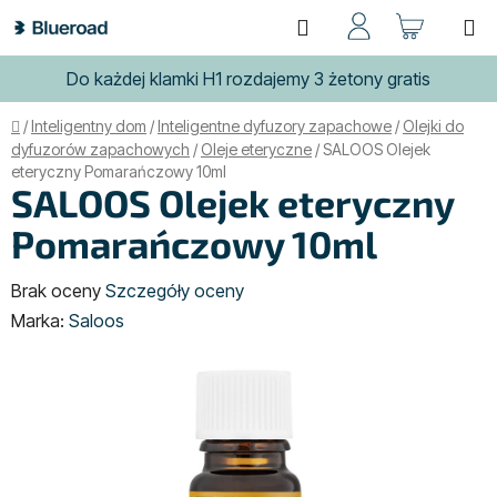
Przejść
Szukaj
KOSZ
do
treści
Do każdej klamki H1 rozdajemy 3 żetony gratis
Home
/
Inteligentny dom
/
Inteligentne dyfuzory zapachowe
/
Olejki do
dyfuzorów zapachowych
/
Oleje eteryczne
/
SALOOS Olejek
eteryczny Pomarańczowy 10ml
SALOOS Olejek eteryczny
Pomarańczowy 10ml
Średnia
Brak oceny
Szczegóły oceny
ocena
Marka:
Saloos
produktu
wynosi
0,0
na
5