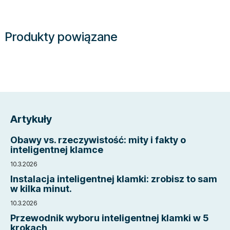
Produkty powiązane
S
t
Artykuły
o
p
Obawy vs. rzeczywistość: mity i fakty o
k
inteligentnej klamce
a
10.3.2026
Instalacja inteligentnej klamki: zrobisz to sam
w kilka minut.
10.3.2026
Przewodnik wyboru inteligentnej klamki w 5
krokach