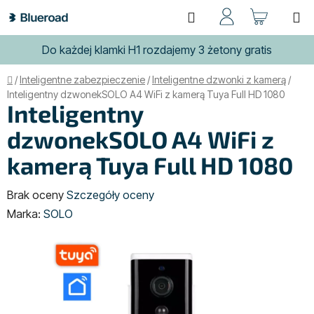
Przejść
Szukaj
KOSZ
do
treści
Do każdej klamki H1 rozdajemy 3 żetony gratis
Home
/
Inteligentne zabezpieczenie
/
Inteligentne dzwonki z kamerą
/
Inteligentny dzwonekSOLO A4 WiFi z kamerą Tuya Full HD 1080
Inteligentny
dzwonekSOLO A4 WiFi z
kamerą Tuya Full HD 1080
Średnia
Brak oceny
Szczegóły oceny
ocena
Marka:
SOLO
produktu
wynosi
0,0
na
5