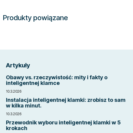
Produkty powiązane
S
t
Artykuły
o
p
Obawy vs. rzeczywistość: mity i fakty o
k
inteligentnej klamce
a
10.3.2026
Instalacja inteligentnej klamki: zrobisz to sam
w kilka minut.
10.3.2026
Przewodnik wyboru inteligentnej klamki w 5
krokach