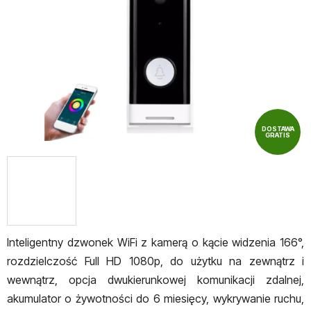
gwiazdek.
DOSTAWA
GRATIS
Inteligentny dzwonek WiFi z kamerą o kącie widzenia 166°,
rozdzielczość Full HD 1080p, do użytku na zewnątrz i
wewnątrz, opcja dwukierunkowej komunikacji zdalnej,
akumulator o żywotności do 6 miesięcy, wykrywanie ruchu,