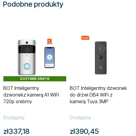
Podobne produkty
DOSTAWA GRATIS
BOT Inteligentny
BOT Inteligentny dzwonek
dzwonekz kamerą A1 WiFi
do drzwi DB4 WiFi z
720p srebrny
kamerą Tuya 3MP
Dostępny
Dostępny
zł337,18
zł390,45