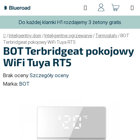
Przejść
Szukaj
KOSZ
do
treści
Do każdej klamki H1 rozdajemy 3 żetony gratis
Home
/
Inteligentny dom
/
Inteligentne ogrzewanie
/
Termostaty
/
BOT
Terbridgeat pokojowy WiFi Tuya RT5
BOT Terbridgeat pokojowy
WiFi Tuya RT5
Średnia
Brak oceny
Szczegóły oceny
ocena
Marka:
BOT
produktu
wynosi
0,0
na
5
gwiazdek.