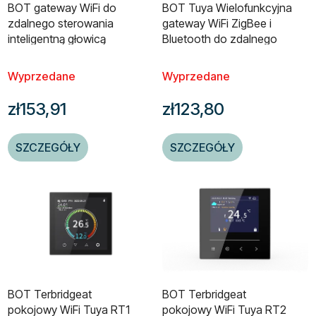
BOT gateway WiFi do
BOT Tuya Wielofunkcyjna
zdalnego sterowania
gateway WiFi ZigBee i
inteligentną głowicą
Bluetooth do zdalnego
terbridgeatyczną
sterowania
Bluetooth/WiFi
Wyprzedane
Wyprzedane
zł153,91
zł123,80
SZCZEGÓŁY
SZCZEGÓŁY
BOT Terbridgeat
BOT Terbridgeat
pokojowy WiFi Tuya RT1
pokojowy WiFi Tuya RT2