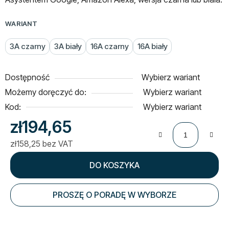
WARIANT
3A czarny
3A biały
16A czarny
16A biały
Dostępność
Wybierz wariant
Możemy doręczyć do:
Wybierz wariant
Kod:
Wybierz wariant
zł194,65
zł158,25 bez VAT
Cena jednostkowa:
DO KOSZYKA
PROSZĘ O PORADĘ W WYBORZE