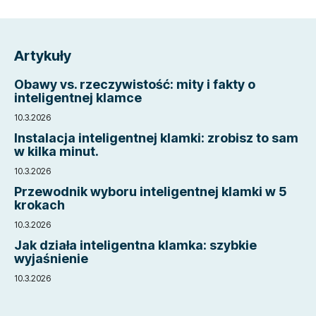
S
t
Artykuły
o
p
Obawy vs. rzeczywistość: mity i fakty o
k
inteligentnej klamce
a
10.3.2026
Instalacja inteligentnej klamki: zrobisz to sam
w kilka minut.
10.3.2026
Przewodnik wyboru inteligentnej klamki w 5
krokach
10.3.2026
Jak działa inteligentna klamka: szybkie
wyjaśnienie
10.3.2026