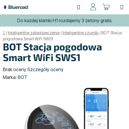
Przejść
Szukaj
KOSZ
do
treści
Do każdej klamki H1 rozdajemy 3 żetony gratis
Home
/
Inteligentne zabezpieczenie
/
Inteligentne czujniki
/
BOT Stacja
pogodowa Smart WiFi SWS1
BOT Stacja pogodowa
Smart WiFi SWS1
Średnia
Brak oceny
Szczegóły oceny
ocena
Marka:
BOT
produktu
wynosi
0,0
na
5
gwiazdek.