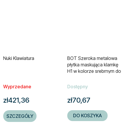
Nuki Klawiatura
BOT Szeroka metalowa
płytka maskująca klamkę
H1 w kolorze srebrnym do
zakrycia otworów i
zarysowań w drzwiach
Wyprzedane
Dostępny
zł421,36
zł70,67
DO KOSZYKA
SZCZEGÓŁY