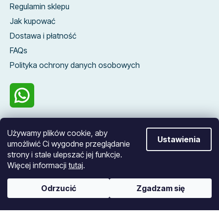
Regulamin sklepu
Jak kupować
Dostawa i płatność
FAQs
Polityka ochrony danych osobowych
100 %
Używamy plików cookie, aby
zákazníků nás
Ustawienia
umożliwić Ci wygodne przeglądanie
doporučuje
strony i stale ulepszać jej funkcje.
Więcej informacji
tutaj
.
Opracował Shoptet
Odrzucić
Zgadzam się
Copyright 2026
Blueroad
. Wszystkie prawa
zastrzeżone.
Edytuj ustawienia plików cookie