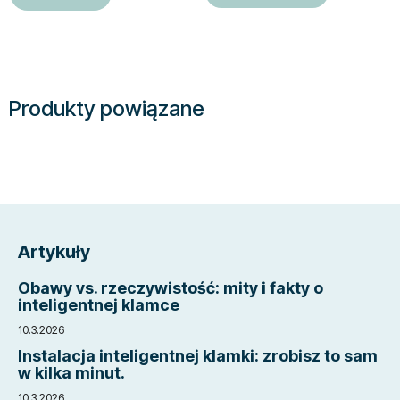
Produkty powiązane
S
t
Artykuły
o
p
Obawy vs. rzeczywistość: mity i fakty o
k
inteligentnej klamce
a
10.3.2026
Instalacja inteligentnej klamki: zrobisz to sam
w kilka minut.
10.3.2026