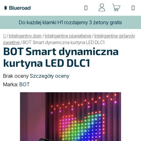
Przejść
Szukaj
KOSZ
do
treści
Do każdej klamki H1 rozdajemy 3 żetony gratis
Home
/
Inteligentny dom
/
Inteligentne oświetlenie
/
Inteligentne girlandy
świetlne
/
BOT Smart dynamiczna kurtyna LED DLC1
BOT Smart dynamiczna
kurtyna LED DLC1
Średnia
Brak oceny
Szczegóły oceny
ocena
Marka:
BOT
produktu
wynosi
0,0
na
5
gwiazdek.