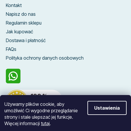
Kontakt
Napisz do nas
Regulamin sklepu
Jak kupować
Dostawa i płatność
FAQs
Polityka ochrony danych osobowych
100 %
zákazníků nás
Używamy plików cookie, aby
doporučuje
Ustawienia
umożliwić Ci wygodne przeglądanie
strony i stale ulepszać jej funkcje.
Więcej informacji
tutaj
.
Opracował Shoptet