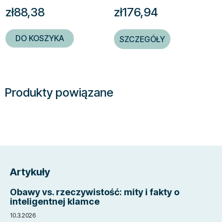
zł88,38
zł176,94
DO KOSZYKA
SZCZEGÓŁY
Produkty powiązane
S
t
Artykuły
o
p
Obawy vs. rzeczywistość: mity i fakty o
k
inteligentnej klamce
a
10.3.2026