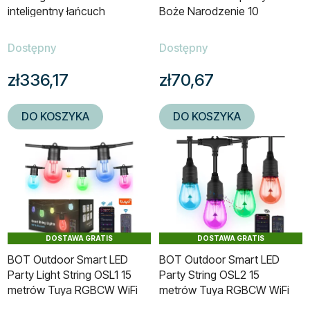
inteligentny łańcuch
Boże Narodzenie 10
świetlny
metrów Tuya
Dostępny
Dostępny
zł336,17
zł70,67
DO KOSZYKA
DO KOSZYKA
DOSTAWA GRATIS
DOSTAWA GRATIS
BOT Outdoor Smart LED
BOT Outdoor Smart LED
Party Light String OSL1 15
Party String OSL2 15
metrów Tuya RGBCW WiFi
metrów Tuya RGBCW WiFi
i BT
i BT