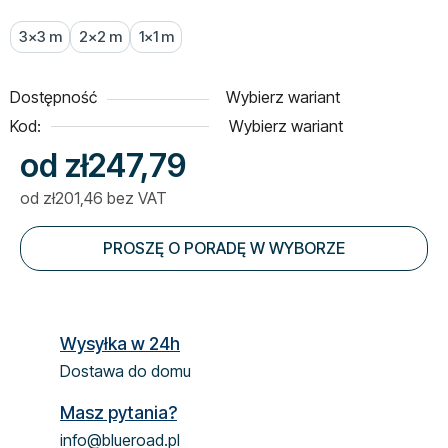
3x3 m
2x2 m
1x1 m
Dostępność
Wybierz wariant
Kod:
Wybierz wariant
od
zł247,79
od
zł201,46
bez VAT
Cena jednostkowa:
PROSZĘ O PORADĘ W WYBORZE
Wysyłka w 24h
Dostawa do domu
Masz pytania?
info@blueroad.pl