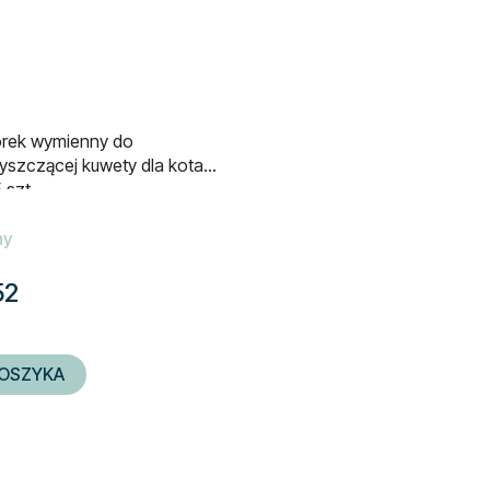
rek wymienny do
szczącej kuwety dla kota
 szt.
ny
52
OSZYKA