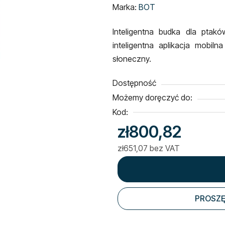
ocena
Marka:
BOT
produktu
Inteligentna budka dla ptakó
wynosi
inteligentna aplikacja mobiln
0,0
słoneczny.
na
5
Dostępność
gwiazdek.
Możemy doręczyć do:
Kod:
zł800,82
zł651,07 bez VAT
Cena jednostkowa:
PROSZĘ