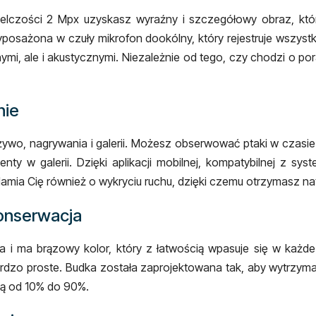
zielczości 2 Mpx uzyskasz wyraźny i szczegółowy obraz, któ
osażona w czuły mikrofon dookólny, który rejestruje wszystki
nymi, ale i akustycznymi. Niezależnie od tego, czy chodzi o p
nie
ywo, nagrywania i galerii. Możesz obserwować ptaki w czasie
ty w galerii. Dzięki aplikacji mobilnej, kompatybilnej z sys
adamia Cię również o wykryciu ruchu, dzięki czemu otrzymasz 
konserwacja
a i ma brązowy kolor, który z łatwością wpasuje się w każd
ardzo proste. Budka została zaprojektowana tak, aby wytrzym
ną od 10% do 90%.