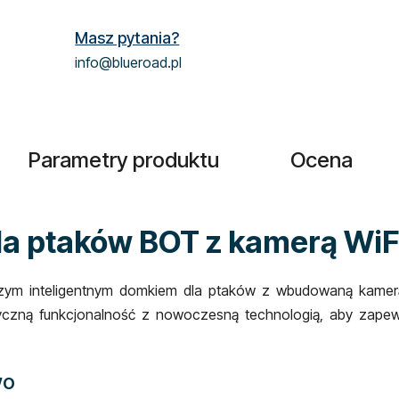
Masz pytania?
info@blueroad.pl
Parametry produktu
Ocena
la ptaków BOT z kamerą WiF
szym inteligentnym domkiem dla ptaków z wbudowaną kamerą
yczną funkcjonalność z nowoczesną technologią, aby zapew
wo