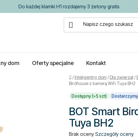
Do każdej klamki H1 rozdajemy 3 żetony gratis
ntny dom
Oferty specjalne
Kontakt
Home
/
Inteligentny dom
/
Dla zwierząt
/
Birdhouse z kamerą WiFi Tuya BH2
Dostępny (>5 szt)
Dostarczymy
BOT Smart Bir
Tuya BH2
Średnia
Brak oceny
Szczegóły oceny