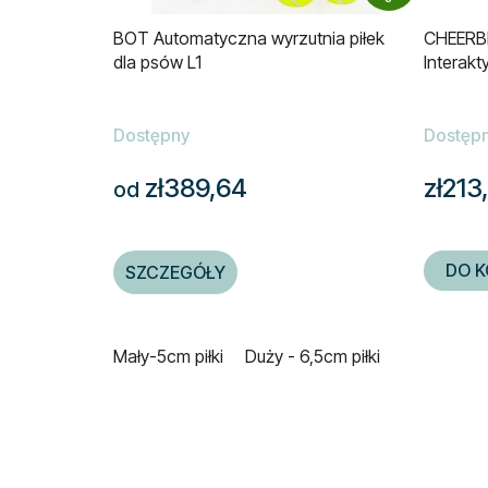
BOT Automatyczna wyrzutnia piłek
CHEERBL
dla psów L1
Interakt
Dostępny
Dostęp
zł389,64
zł213
od
DO K
SZCZEGÓŁY
Mały-5cm piłki
Duży - 6,5cm piłki