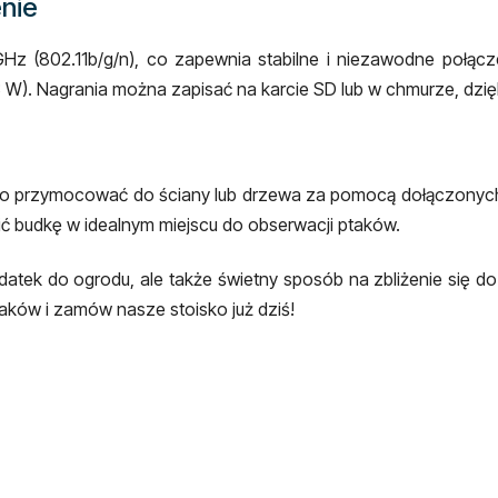
enie
Hz (802.11b/g/n), co zapewnia stabilne i niezawodne połącze
 W). Nagrania można zapisać na karcie SD lub w chmurze, dzięki
łatwo przymocować do ściany lub drzewa za pomocą dołączony
 budkę w idealnym miejscu do obserwacji ptaków.
datek do ogrodu, ale także świetny sposób na zbliżenie się do
aków i zamów nasze stoisko już dziś!