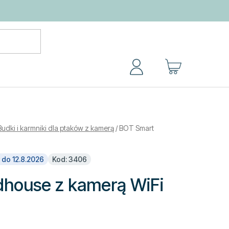
KOSZYK
Budki i karmniki dla ptaków z kamerą
/
BOT Smart
 do 12.8.2026
Kod: 3406
dhouse z kamerą WiFi