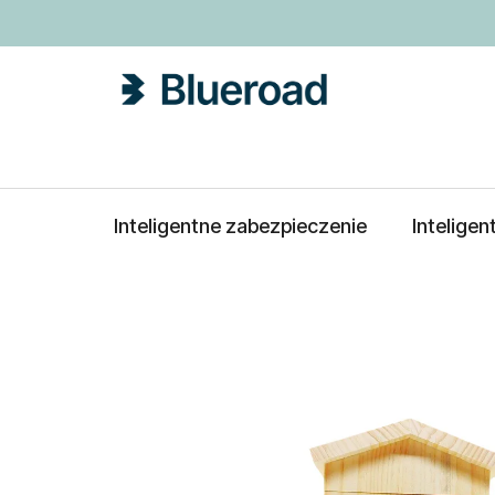
Przejść
do
treści
Inteligentne zabezpieczenie
Intelige