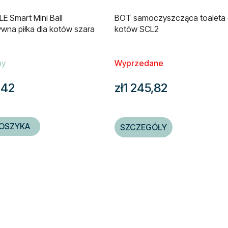
E Smart Mini Ball
BOT samoczyszcząca toaleta 
ywna piłka dla kotów szara
kotów SCL2
ny
Wyprzedane
,42
zł1 245,82
OSZYKA
SZCZEGÓŁY