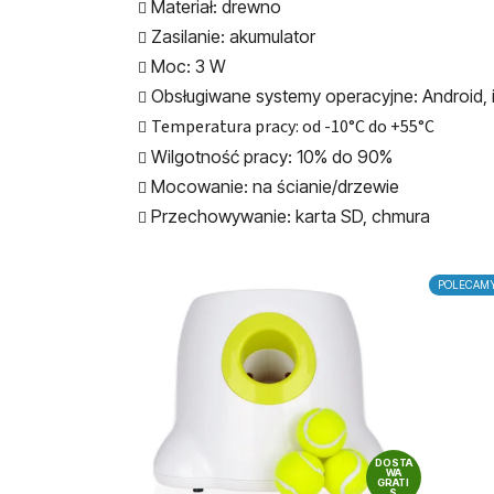
Materiał: drewno
Zasilanie: akumulator
Moc: 3 W
Obsługiwane systemy operacyjne: Android,
Temperatura pracy: od -10°C do +55°C
Wilgotność pracy: 10% do 90%
Mocowanie: na ścianie/drzewie
Przechowywanie: karta SD, chmura
POLECAM
DOSTA
WA
GRATI
S