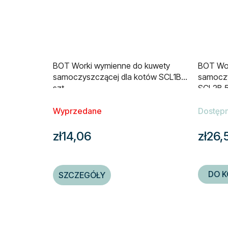
BOT Worki wymienne do kuwety
BOT Wo
samoczyszczącej dla kotów SCL1B 3
samoczy
szt.
SCL2B 5
Wyprzedane
Dostęp
zł14,06
zł26,
DO K
SZCZEGÓŁY