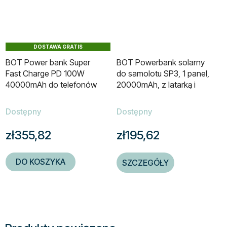
DOSTAWA GRATIS
BOT Power bank Super
BOT Powerbank solarny
Fast Charge PD 100W
do samolotu SP3, 1 panel,
40000mAh do telefonów
20000mAh, z latarką i
komórkowych, tabletów i
kablami
laptopów
Dostępny
Dostępny
zł355,82
zł195,62
DO KOSZYKA
SZCZEGÓŁY