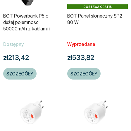
DOSTAWA GRATIS
BOT Powerbank P5 o
BOT Panel słoneczny SP2
dużej pojemności
80 W
50000mAh z kablami i
latarką
Dostępny
Wyprzedane
zł213,42
zł533,82
SZCZEGÓŁY
SZCZEGÓŁY