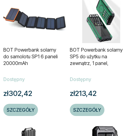
BOT Powerbank solarny
BOT Powerbank solarny
do samolotu SP1 6 paneli
SP5 do użytku na
20000mAh
zewnątrz, 1 panel,
30000mAh z kablami
Dostępny
Dostępny
zł302,42
zł213,42
SZCZEGÓŁY
SZCZEGÓŁY