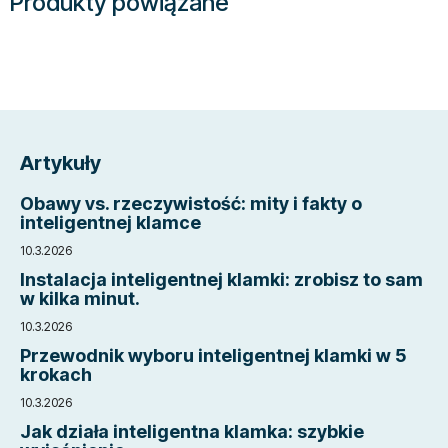
Produkty powiązane
S
t
Artykuły
o
p
Obawy vs. rzeczywistość: mity i fakty o
k
inteligentnej klamce
a
10.3.2026
Instalacja inteligentnej klamki: zrobisz to sam
w kilka minut.
10.3.2026
Przewodnik wyboru inteligentnej klamki w 5
krokach
10.3.2026
Jak działa inteligentna klamka: szybkie