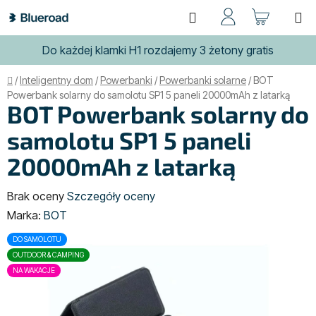
Przejść
Szukaj
KOSZ
do
treści
Do każdej klamki H1 rozdajemy 3 żetony gratis
Home
/
Inteligentny dom
/
Powerbanki
/
Powerbanki solarne
/
BOT
Powerbank solarny do samolotu SP1 5 paneli 20000mAh z latarką
BOT Powerbank solarny do
samolotu SP1 5 paneli
20000mAh z latarką
Średnia
Brak oceny
Szczegóły oceny
ocena
Marka:
BOT
produktu
DO SAMOLOTU
wynosi
OUTDOOR & CAMPING
0,0
NA WAKACJE
na
5