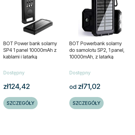
BOT Power bank solarny
BOT Powerbank solarny
SP4 1 panel 10000mAh z
do samolotu SP2, 1 panel,
kablami i latarką
10000mAh, z latarką
Dostępny
Dostępny
zł124,42
zł71,02
od
SZCZEGÓŁY
SZCZEGÓŁY