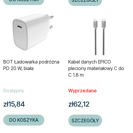
BOT Ładowarka podróżna
Kabel danych EPICO
PD 20 W, biała
pleciony materiałowy C do
C 1,8 m
Dostępny
Wyprzedane
zł15,84
zł62,12
DO KOSZYKA
SZCZEGÓŁY