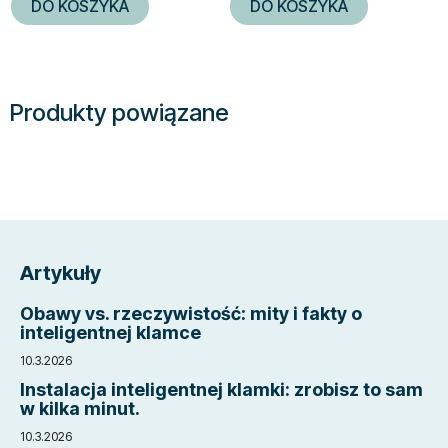
DO KOSZYKA
DO KOSZYKA
Produkty powiązane
S
t
Artykuły
o
p
Obawy vs. rzeczywistość: mity i fakty o
k
inteligentnej klamce
a
10.3.2026
Instalacja inteligentnej klamki: zrobisz to sam
w kilka minut.
10.3.2026