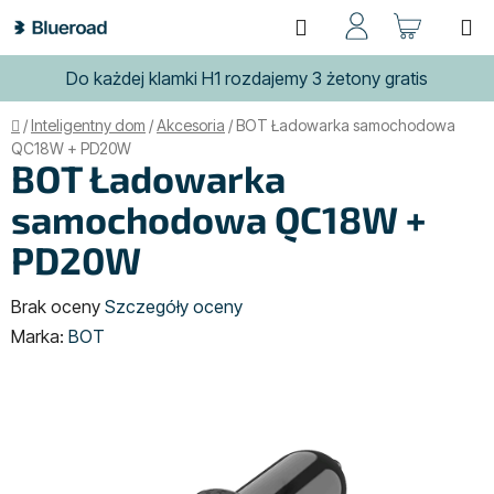
Przejść
Szukaj
KOSZ
do
treści
Do każdej klamki H1 rozdajemy 3 żetony gratis
Home
/
Inteligentny dom
/
Akcesoria
/
BOT Ładowarka samochodowa
QC18W + PD20W
BOT Ładowarka
samochodowa QC18W +
PD20W
Średnia
Brak oceny
Szczegóły oceny
ocena
Marka:
BOT
produktu
wynosi
0,0
na
5