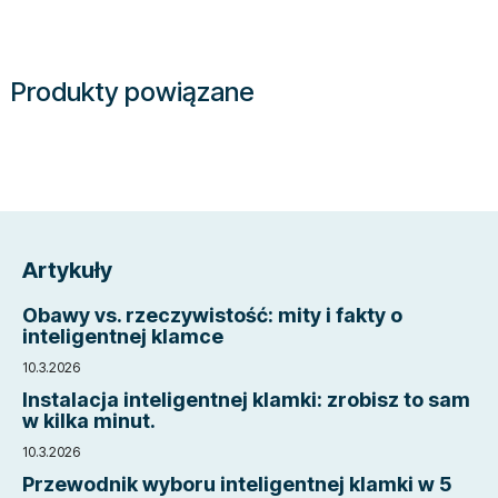
Produkty powiązane
S
t
Artykuły
o
p
Obawy vs. rzeczywistość: mity i fakty o
k
inteligentnej klamce
a
10.3.2026
Instalacja inteligentnej klamki: zrobisz to sam
w kilka minut.
10.3.2026
Przewodnik wyboru inteligentnej klamki w 5