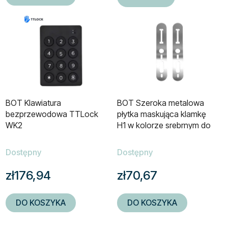
BOT Klawiatura
BOT Szeroka metalowa
bezprzewodowa TTLock
płytka maskująca klamkę
WK2
H1 w kolorze srebrnym do
zakrycia otworów i
zarysowań w drzwiach
Dostępny
Dostępny
zł176,94
zł70,67
DO KOSZYKA
DO KOSZYKA