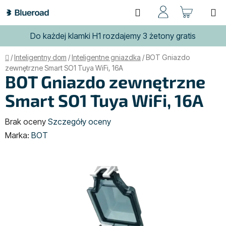
Przejść
Szukaj
KOSZ
do
treści
Do każdej klamki H1 rozdajemy 3 żetony gratis
Home
/
Inteligentny dom
/
Inteligentne gniazdka
/
BOT Gniazdo
zewnętrzne Smart SO1 Tuya WiFi, 16A
BOT Gniazdo zewnętrzne
Smart SO1 Tuya WiFi, 16A
Średnia
Brak oceny
Szczegóły oceny
ocena
Marka:
BOT
produktu
wynosi
0,0
na
5
gwiazdek.