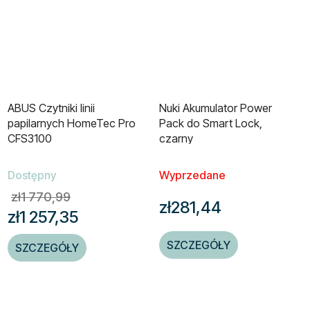
ABUS Czytniki linii
Nuki Akumulator Power
papilarnych HomeTec Pro
Pack do Smart Lock,
CFS3100
czarny
Dostępny
Wyprzedane
zł1 770,99
zł281,44
zł1 257,35
SZCZEGÓŁY
SZCZEGÓŁY