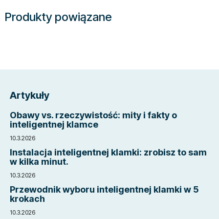
Produkty powiązane
S
t
Artykuły
o
p
Obawy vs. rzeczywistość: mity i fakty o
k
inteligentnej klamce
a
10.3.2026
Instalacja inteligentnej klamki: zrobisz to sam
w kilka minut.
10.3.2026
Przewodnik wyboru inteligentnej klamki w 5
krokach
10.3.2026