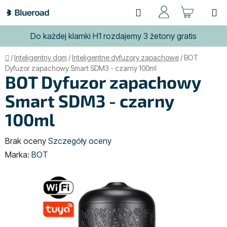
Przejść
Szukaj
KOSZ
do
treści
Do każdej klamki H1 rozdajemy 3 żetony gratis
Home
/
Inteligentny dom
/
Inteligentne dyfuzory zapachowe
/
BOT
Dyfuzor zapachowy Smart SDM3 - czarny 100ml
BOT Dyfuzor zapachowy
Smart SDM3 - czarny
100ml
Średnia
Brak oceny
Szczegóły oceny
ocena
Marka:
BOT
produktu
wynosi
0,0
na
5