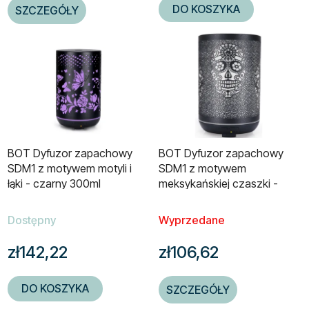
DO KOSZYKA
SZCZEGÓŁY
BOT Dyfuzor zapachowy
BOT Dyfuzor zapachowy
SDM1 z motywem motyli i
SDM1 z motywem
łąki - czarny 300ml
meksykańskiej czaszki -
czarny 300ml
Dostępny
Wyprzedane
zł142,22
zł106,62
DO KOSZYKA
SZCZEGÓŁY