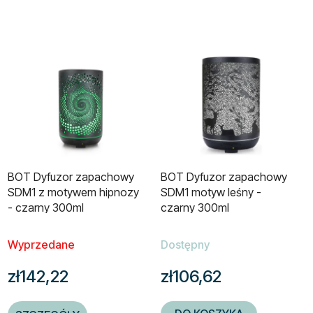
BOT Dyfuzor zapachowy
BOT Dyfuzor zapachowy
SDM1 z motywem hipnozy
SDM1 motyw leśny -
- czarny 300ml
czarny 300ml
Wyprzedane
Dostępny
zł142,22
zł106,62