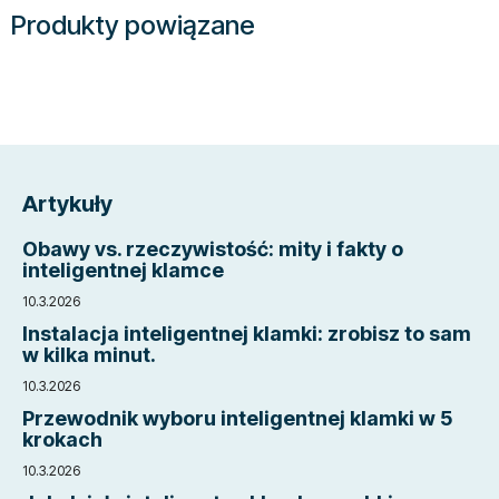
Produkty powiązane
S
t
Artykuły
o
p
Obawy vs. rzeczywistość: mity i fakty o
k
inteligentnej klamce
a
10.3.2026
Instalacja inteligentnej klamki: zrobisz to sam
w kilka minut.
10.3.2026
Przewodnik wyboru inteligentnej klamki w 5
krokach
10.3.2026