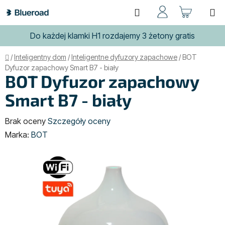
Przejść
Szukaj
KOSZ
do
treści
Do każdej klamki H1 rozdajemy 3 żetony gratis
Home
/
Inteligentny dom
/
Inteligentne dyfuzory zapachowe
/
BOT
Dyfuzor zapachowy Smart B7 - biały
BOT Dyfuzor zapachowy
Smart B7 - biały
Średnia
Brak oceny
Szczegóły oceny
ocena
Marka:
BOT
produktu
wynosi
0,0
na
5
gwiazdek.