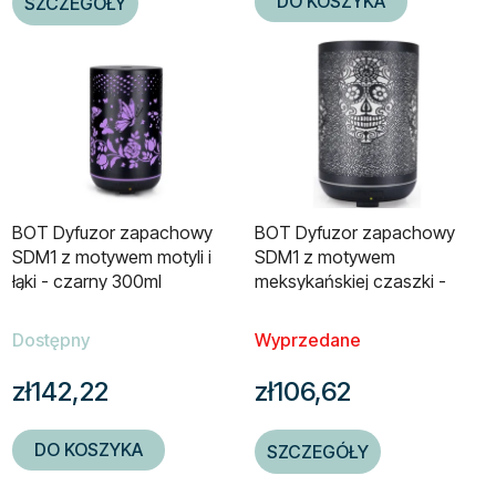
DO KOSZYKA
SZCZEGÓŁY
BOT Dyfuzor zapachowy
BOT Dyfuzor zapachowy
SDM1 z motywem motyli i
SDM1 z motywem
łąki - czarny 300ml
meksykańskiej czaszki -
czarny 300ml
Dostępny
Wyprzedane
zł142,22
zł106,62
DO KOSZYKA
SZCZEGÓŁY