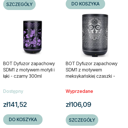
DO KOSZYKA
SZCZEGÓŁY
BOT Dyfuzor zapachowy
BOT Dyfuzor zapachowy
SDM1 z motywem motyli i
SDM1 z motywem
łąki - czarny 300ml
meksykańskiej czaszki -
czarny 300ml
Dostępny
Wyprzedane
zł141,52
zł106,09
DO KOSZYKA
SZCZEGÓŁY