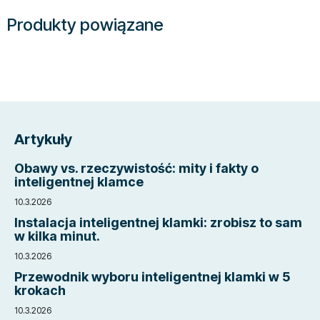
Produkty powiązane
S
t
Artykuły
o
p
Obawy vs. rzeczywistość: mity i fakty o
k
inteligentnej klamce
a
10.3.2026
Instalacja inteligentnej klamki: zrobisz to sam
w kilka minut.
10.3.2026
Przewodnik wyboru inteligentnej klamki w 5
krokach
10.3.2026