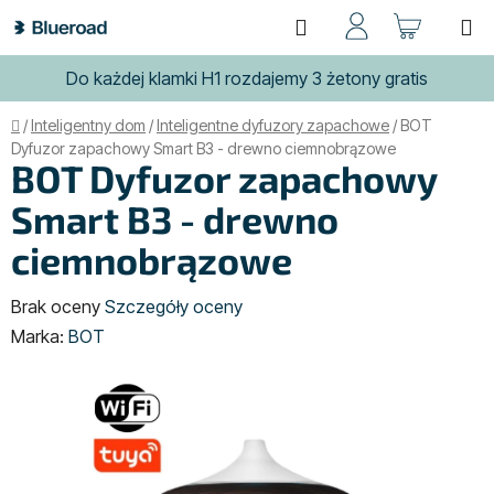
Przejść
Szukaj
KOSZ
do
treści
Do każdej klamki H1 rozdajemy 3 żetony gratis
Home
/
Inteligentny dom
/
Inteligentne dyfuzory zapachowe
/
BOT
Dyfuzor zapachowy Smart B3 - drewno ciemnobrązowe
BOT Dyfuzor zapachowy
Smart B3 - drewno
ciemnobrązowe
Średnia
Brak oceny
Szczegóły oceny
ocena
Marka:
BOT
produktu
wynosi
0,0
na
5