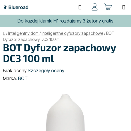
Przejść
Szukaj
KOSZ
do
treści
Do każdej klamki H1 rozdajemy 3 żetony gratis
Home
/
Inteligentny dom
/
Inteligentne dyfuzory zapachowe
/
BOT
Dyfuzor zapachowy DC3 100 ml
BOT Dyfuzor zapachowy
DC3 100 ml
Średnia
Brak oceny
Szczegóły oceny
ocena
Marka:
BOT
produktu
wynosi
0,0
na
5
gwiazdek.