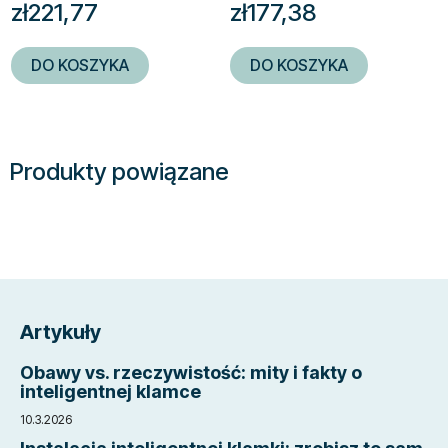
zł221,77
zł177,38
DO KOSZYKA
DO KOSZYKA
Produkty powiązane
S
t
Artykuły
o
p
Obawy vs. rzeczywistość: mity i fakty o
k
inteligentnej klamce
a
10.3.2026