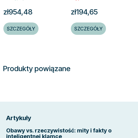
zł954,48
zł194,65
SZCZEGÓŁY
SZCZEGÓŁY
Produkty powiązane
S
t
Artykuły
o
p
Obawy vs. rzeczywistość: mity i fakty o
k
inteligentnej klamce