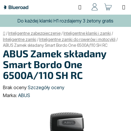
Przejść
Szukaj
KOSZ
do
treści
Do każdej klamki H1 rozdajemy 3 żetony gratis
Home
/
Inteligentne zabezpieczenie
/
Inteligentne klamki i zamki
/
Inteligentne zamki
/
Inteligentne zamki do rowerów i motocykli
/
ABUS Zamek składany Smart Bordo One 6500A/110 SH RC
ABUS Zamek składany
Smart Bordo One
6500A/110 SH RC
Średnia
Brak oceny
Szczegóły oceny
ocena
Marka:
ABUS
produktu
wynosi
0,0
na