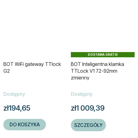
DOSTAWA GRATIS
BOT WiFi gateway TTlock
BOT Inteligentna klamka
G2
TTLock V1 72-92mm
zmienny
Dostępny
Dostępny
zł194,65
zł1 009,39
DO KOSZYKA
SZCZEGÓŁY