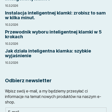
a
10.3.2026
Instalacja inteligentnej klamki: zrobisz to sam
w kilka minut.
10.3.2026
Przewodnik wyboru inteligentnej klamki w 5
krokach
10.3.2026
Jak działa inteligentna klamka: szybkie
wyjaśnienie
10.3.2026
Odbierz newsletter
Wpisz swój e-mail, a my będziemy przesyłać ci
informacje na temat nowych produktów na naszym e-
shop.
E-mail